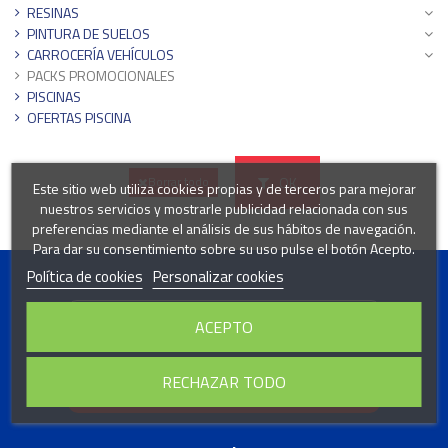
RESINAS
PINTURA DE SUELOS
CARROCERÍA VEHÍCULOS
PACKS PROMOCIONALES
PISCINAS
OFERTAS PISCINA
OK
Borrar todo
Este sitio web utiliza cookies propias y de terceros para mejorar
nuestros servicios y mostrarle publicidad relacionada con sus
preferencias mediante el análisis de sus hábitos de navegación.
Para dar su consentimiento sobre su uso pulse el botón Acepto.
Política de cookies
Personalizar cookies
ACEPTO
Acepto las condiciones generales y la política de confidencialidad.
RECHAZAR TODO