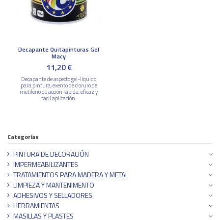
Decapante Quitapinturas Gel
Macy
11,20 €
Decapante de aspecto gel-líquido
para pintura, exento de cloruro de
metileno de acción rápida, eficaz y
facil aplicación.
Categorías
PINTURA DE DECORACIÓN
IMPERMEABILIZANTES
TRATAMIENTOS PARA MADERA Y METAL
LIMPIEZA Y MANTENIMENTO
ADHESIVOS Y SELLADORES
HERRAMIENTAS
MASILLAS Y PLASTES