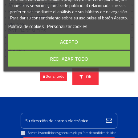
ADHESIVOS Y SELLADORES
nuestros servicios y mostrarle publicidad relacionada con sus
HERRAMIENTAS
preferencias mediante el análisis de sus hábitos de navegación.
Para dar su consentimiento sobre su uso pulse el botón Acepto.
MASILLAS Y PLASTES
RESINAS
Política de cookies
Personalizar cookies
PINTURA DE SUELOS
CARROCERÍA VEHÍCULOS
ACEPTO
PACKS PROMOCIONALES
PISCINAS
OFERTAS PISCINA
RECHAZAR TODO
OK
Borrar todo
Acepto las condiciones generales y la política de confidencialidad.