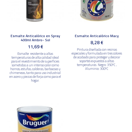
Esmalte Anticalórico en Spray
Esmalte Anticalórico Macy
400ml Ambro- Sol
8,28 €
11,69 €
Pintura diseñada con resinas
especiales y formulada en tres colores
Esmalte resistente a altas
de acabado para proteger y decorar
temperaturas de alta calidad ideal
soportes expuestos a altas
para el revestimiento de superficies
temperaturas. Negro: 350ºC ,
sometidas a un intenso calor como
Aluminio: 300ºC
hornos, estufas, calderas, barbacoas y
chimeneas, tanto para uso industrial
en acero y piezas de forja como para el
hogar.