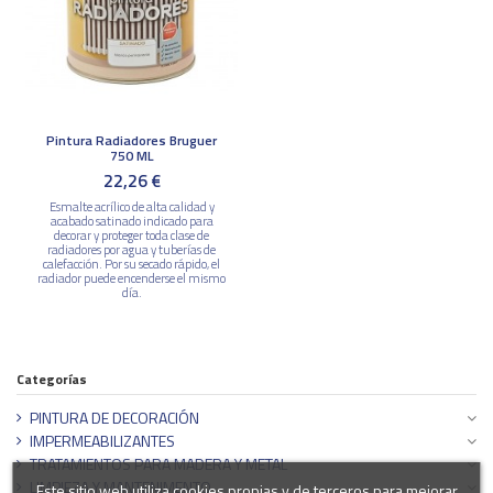
Pintura Radiadores Bruguer
750 ML
22,26 €
Esmalte acrílico de alta calidad y
acabado satinado indicado para
decorar y proteger toda clase de
radiadores por agua y tuberías de
calefacción. Por su secado rápido, el
radiador puede encenderse el mismo
día.
Categorías
PINTURA DE DECORACIÓN
IMPERMEABILIZANTES
TRATAMIENTOS PARA MADERA Y METAL
LIMPIEZA Y MANTENIMENTO
Este sitio web utiliza cookies propias y de terceros para mejorar