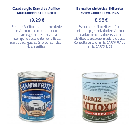
Guadacrylic Esmalte Acrílico
Esmalte sintético Brillante
Multiadherente blanco
Evory Colores RAL-NCS
19,29 €
18,98 €
Esmalte Acrílico multiadherente de
Esmalte sintético gliceroftálico
máxima calidad, de acabado
brillante pigmentado de máxima
brillante, gran resistencia a la
calidad, recomendado en sistemas
intemperie y excelente flexibilidad,
alcídicos sobre acero, madera u obra.
elasticidad, igualación brochabilidad.
Consulta tu color en la CARTA RAL o
No amarillea.
en la CARTA NCS