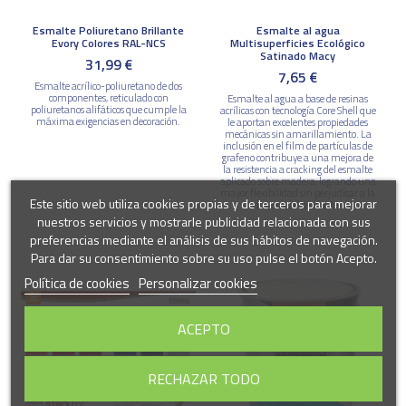
Esmalte Poliuretano Brillante
Esmalte al agua
Evory Colores RAL-NCS
Multisuperficies Ecológico
Satinado Macy
31,99 €
7,65 €
Esmalte acrílico-poliuretano de dos
componentes, reticulado con
Esmalte al agua a base de resinas
poliuretanos alifáticos que cumple la
acrílicas con tecnología Core Shell que
máxima exigencias en decoración.
le aportan excelentes propiedades
mecánicas sin amarillamiento. La
inclusión en el film de partículas de
grafeno contribuye a una mejora de
la resistencia a cracking del esmalte
aplicado sobre madera, logrando una
mayor flexibilidad sin perjudicar a la
Este sitio web utiliza cookies propias y de terceros para mejorar
dureza del producto.
nuestros servicios y mostrarle publicidad relacionada con sus
preferencias mediante el análisis de sus hábitos de navegación.
Para dar su consentimiento sobre su uso pulse el botón Acepto.
Política de cookies
Personalizar cookies
ACEPTO
RECHAZAR TODO