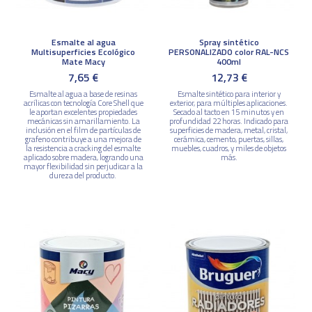
Esmalte al agua
Spray sintético
Multisuperficies Ecológico
PERSONALIZADO color RAL-NCS
Mate Macy
400ml
7,65 €
12,73 €
Esmalte al agua a base de resinas
Esmalte sintético para interior y
acrílicas con tecnología Core Shell que
exterior, para múltiples aplicaciones.
le aportan excelentes propiedades
Secado al tacto en 15 minutos y en
mecánicas sin amarillamiento. La
profundidad 22 horas. Indicado para
inclusión en el film de partículas de
superficies de madera, metal, cristal,
grafeno contribuye a una mejora de
cerámica, cemento, puertas, sillas,
la resistencia a cracking del esmalte
muebles, cuadros, y miles de objetos
aplicado sobre madera, logrando una
más.
mayor flexibilidad sin perjudicar a la
dureza del producto.