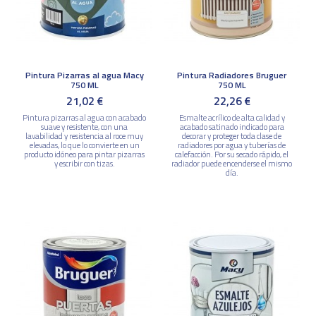
Pintura Pizarras al agua Macy
Pintura Radiadores Bruguer
750 ML
750 ML
21,02 €
22,26 €
Pintura pizarras al agua con acabado
Esmalte acrílico de alta calidad y
suave y resistente, con una
acabado satinado indicado para
lavabilidad y resistencia al roce muy
decorar y proteger toda clase de
elevadas, lo que lo convierte en un
radiadores por agua y tuberías de
producto idóneo para pintar pizarras
calefacción. Por su secado rápido, el
y escribir con tizas.
radiador puede encenderse el mismo
día.