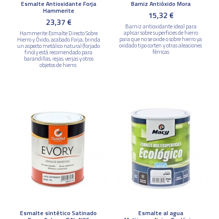
Esmalte Antioxidante Forja
Barniz Antióxido Mora
Hammerite
15,32 €
23,37 €
Barniz antioxidante ideal para
aplicar sobre superficies de hierro
Hammerite Esmalte Directo Sobre
para que no se oxide o sobre hierro ya
Hierro y Óxido, acabado Forja, brinda
oxidado tipo corten y otras aleaciones
un aspecto metálico natural (forjado
férricas
fino) y está recomendado para
barandillas, rejas, verjas y otros
objetos de hierro.
Esmalte sintético Satinado
Esmalte al agua