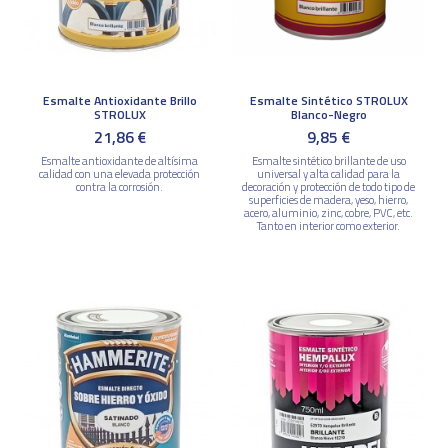
Esmalte Antioxidante Brillo
Esmalte Sintético STROLUX
STROLUX
Blanco-Negro
21,86 €
9,85 €
Esmalte antioxidante de altísima
Esmalte sintético brillante de uso
calidad con una elevada protección
universal y alta calidad para la
contra la corrosión.
decoración y protección de todo tipo de
superficies de madera, yeso, hierro,
acero, aluminio, zinc, cobre, PVC, etc.
Tanto en interior como exterior.