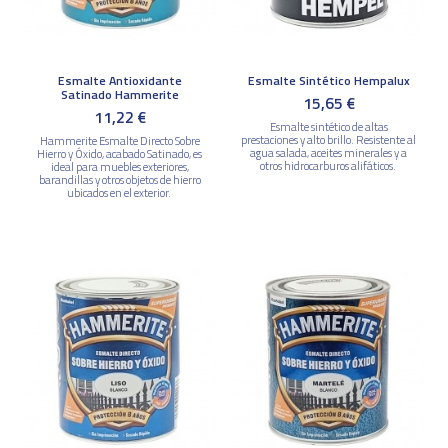
Esmalte Antioxidante
Esmalte Sintético Hempalux
Satinado Hammerite
15,65 €
11,22 €
Esmalte sintético de altas
prestaciones y alto brillo. Resistente al
Hammerite Esmalte Directo Sobre
agua salada, aceites minerales y a
Hierro y Óxido, acabado Satinado, es
otros hidrocarburos alifáticos.
ideal para muebles exteriores,
barandillas y otros objetos de hierro
ubicados en el exterior.