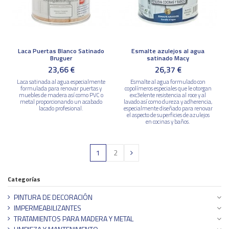
Laca Puertas Blanco Satinado
Esmalte azulejos al agua
Bruguer
satinado Macy
23,66 €
26,37 €
Laca satinada al agua especialmente
Esmalte al agua formulado con
formulada para renovar puertas y
copolímeros especiales que le otorgan
muebles de madera así como PVC o
exc3elente resistencia al roce y al
metal proporcionando un acabado
lavado así como dureza y adherencia,
lacado profesional.
especialmente diseñado para renovar
el aspecto de superficies de azulejos
en cocinas y baños.
1
2
Categorías
PINTURA DE DECORACIÓN
IMPERMEABILIZANTES
TRATAMIENTOS PARA MADERA Y METAL