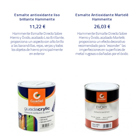
Esmalte antioxidante liso
Esmalte Antioxidante Martelé
brillante Hammerite
Hammerite
11,22 €
26,03 €
Hammerite Esmalte Directo Sobre
Hammerite Esmalte Directo Sobre
Hierro y Óxido, acabado Liso Brillante,
Hierro y Óxido, acabado Martelé,
proporciona un aspecto con alto brillo
proporciona un efecto decorativo
a las barandillas, rejas, verjas y todos
recomendado para “esconder” las
los objetos de hierro principalmente
imperfecciones en superficies de
en exterior
metal rugosas o dañadas por el óxido.