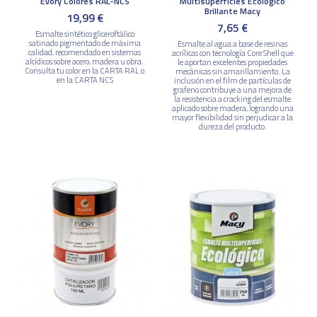
Evory Colores RAL-NCS
Multisuperficies Ecológico
Brillante Macy
19,99 €
7,65 €
Esmalte sintético gliceroftálico
satinado pigmentado de máxima
Esmalte al agua a base de resinas
calidad, recomendado en sistemas
acrílicas con tecnología Core Shell que
alcídicos sobre acero, madera u obra.
le aportan excelentes propiedades
Consulta tu color en la CARTA RAL o
mecánicas sin amarillamiento. La
en la CARTA NCS
inclusión en el film de partículas de
grafeno contribuye a una mejora de
la resistencia a cracking del esmalte
aplicado sobre madera, logrando una
mayor flexibilidad sin perjudicar a la
dureza del producto.