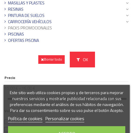
MASILLAS Y PLASTES
RESINAS
PINTURA DE SUELOS
CARROCERÍA VEHÍCULOS
PACKS PROMOCIONALES
PISCINAS
OFERTAS PISCINA
OK
Borrar todo
Precio
15.00 € - 16.00 €
Este sitio web utiliza cookies propias y de terceros para mejorar
nuestros servicios y mostrarle publicidad relacionada con sus
preferencias mediante el análisis de sus hábitos de navegación.
Para dar su consentimiento sobre su uso pulse el botón Acepto.
Volumen
Política de cookies
Personalizar cookies
1 Litro
(1)
4 Litros
(1)