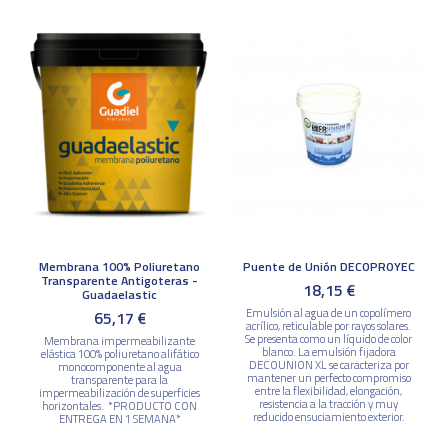
Membrana 100% Poliuretano
Puente de Unión DECOPROYEC
Transparente Antigoteras -
18,15 €
Guadaelastic
Emulsión al agua de un copolímero
65,17 €
acrílico, reticulable por rayos solares.
Se presenta como un líquido de color
Membrana impermeabilizante
blanco. La emulsión fijadora
elástica 100% poliuretano alifático
DECOUNION XL se caracteriza por
monocomponente al agua
mantener un perfecto compromiso
transparente para la
entre la flexibilidad, elongación,
impermeabilización de superficies
resistencia a la tracción y muy
horizontales. *PRODUCTO CON
reducido ensuciamiento exterior.
ENTREGA EN 1 SEMANA*