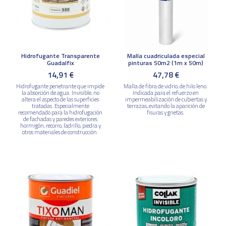
Hidrofugante Transparente
Malla cuadriculada especial
Guadalfix
pinturas 50m2 (1m x 50m)
14,91 €
47,78 €
Hidrofugante penetrante que impide
Malla de fibra de vidrio, de hilo leno.
la absorción de agua. Invisible, no
Indicada para el refuerzo en
altera el aspecto de las superficies
impermeabilización de cubiertas y
tratadas. Especialmente
terrazas, evitando la aparición de
recomendado para la hidrofugación
fisuras y grietas.
de fachadas y paredes exteriores
hormigón, recorro, ladrillo, piedra y
otros materiales de construcción.