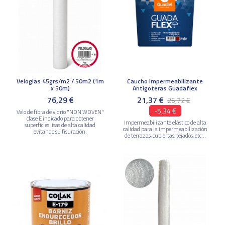
Veloglas 45grs/m2 / 50m2 (1m
Caucho Impermeabilizante
x 50m)
Antigoteras Guadaflex
76,29 €
21,37 €
26,72 €
-5,34 €
Velo de fibra de vidrio "NON WOVEN"
clase E indicado para obtener
Impermeabilizante elástico de alta
superficies lisas de alta calidad
calidad para la impermeabilización
evitando su fisuración.
de terrazas, cubiertas, tejados, etc...