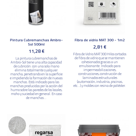
Pintura Cubremanchas Ambro-
Fibra de vidrio MAT 300 - 1m2
Sol 500ml
2,81 €
11,28 €
Fibra de Vidrio MAT 300 Hilos cortados
de fibra de vidrio que se mantienen
La pintura cubremanchas de
cohesionados gracias a un
Ambro-Sol tiene una alta capacidad
emulsionante. Indicado para
de cubrición: con una sola mano
impermeabilizaciones,
elimina totalmente cualquier
construcciones, construcción de
mancha, penetrando en la superficie
laminados estructurales
e impidiendo la formación de nuevas
(automoción, industria, piscinas,
manchas. Está indicado para las
etc...) y moldes con resina de poliéster.
manchas producidas por la acción del
humo sobre las paredes de los locales,
moho y suciedad en general. En caso
de manchas...