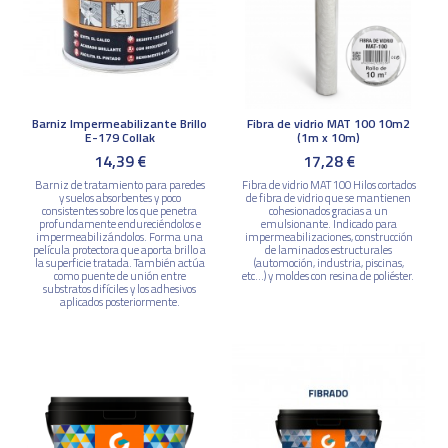
Barniz Impermeabilizante Brillo
Fibra de vidrio MAT 100 10m2
E-179 Collak
(1m x 10m)
14,39 €
17,28 €
Barniz de tratamiento para paredes
Fibra de vidrio MAT 100 Hilos cortados
y suelos absorbentes y poco
de fibra de vidrio que se mantienen
consistentes sobre los que penetra
cohesionados gracias a un
profundamente endureciéndolos e
emulsionante. Indicado para
impermeabilizándolos. Forma una
impermeabilizaciones, construcción
película protectora que aporta brillo a
de laminados estructurales
la superficie tratada. También actúa
(automoción, industria, piscinas,
como puente de unión entre
etc...) y moldes con resina de poliéster.
substratos difíciles y los adhesivos
aplicados posteriormente.