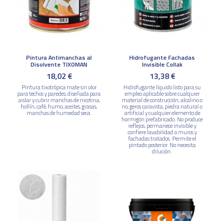
Pintura Antimanchas al
Hidrofugante Fachadas
Disolvente TIXOMAN
Invisible Collak
18,02 €
13,38 €
Pintura tixotrópica mate sin olor
Hidrofugante líquido listo para su
para techos y paredes, diseñada para
empleo aplicable sobre cualquier
aislar y cubrir manchas de nicotina,
material de construcción, alcalino o
hollín, café, humo, aceites, grasas,
no, geros caravista, piedra natural o
manchas de humedad seca.
artificial y cualquier elemento de
hormigón prefabricado. No produce
reflejos, permanece invisible y
confiere lavabilidad a muros y
fachadas tratados. Permite el
pintado posterior. No necesita
dilución.