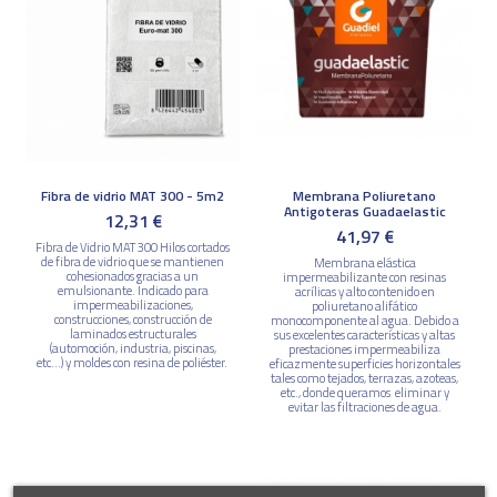
Fibra de vidrio MAT 300 - 5m2
Membrana Poliuretano
Antigoteras Guadaelastic
12,31 €
41,97 €
Fibra de Vidrio MAT 300 Hilos cortados
de fibra de vidrio que se mantienen
Membrana elástica
cohesionados gracias a un
impermeabilizante con resinas
emulsionante. Indicado para
acrílicas y alto contenido en
impermeabilizaciones,
poliuretano alifático
construcciones, construcción de
monocomponente al agua. Debido a
laminados estructurales
sus excelentes características y altas
(automoción, industria, piscinas,
prestaciones impermeabiliza
etc...) y moldes con resina de poliéster.
eficazmente superficies horizontales
tales como tejados, terrazas, azoteas,
etc., donde queramos eliminar y
evitar las filtraciones de agua.