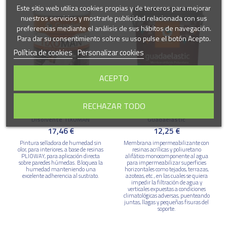
Este sitio web utiliza cookies propias y de terceros para mejorar
nuestros servicios y mostrarle publicidad relacionada con sus
preferencias mediante el análisis de sus hábitos de navegación.
Para dar su consentimiento sobre su uso pulse el botón Acepto.
Política de cookies
Personalizar cookies
ACEPTO
RECHAZAR TODO
Pintura Antihumedad al
Membrana Híbrida Antigoteras
Disolvente TIXOMAN
Guadaelastic
17,46 €
12,25 €
Pintura selladora de humedad sin
Membrana impermeabilizante con
olor, para interiores, a base de resinas
resinas acrílicas y poliuretano
PLIOWAY, para aplicación directa
alifático monocomponente al agua
sobre paredes húmedas. Bloquea la
para impermeabilizar superficies
humedad manteniendo una
horizontales como tejados, terrazas,
excelente adherencia al sustrato.
azoteas, etc., en las cuales se quiera
impedir la filtración de agua y
verticales expuestas a condiciones
climatológicas adversas, puenteando
juntas, llagas y pequeñas fisuras del
soporte.