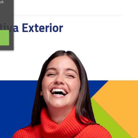
us
tiva Exterior