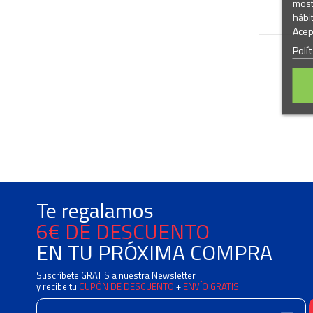
most
hábi
Acep
Polí
Te regalamos
6€ DE DESCUENTO
EN TU PRÓXIMA COMPRA
Suscríbete GRATIS a nuestra Newsletter
y recibe tu
CUPÓN DE DESCUENTO
+
ENVÍO GRATIS