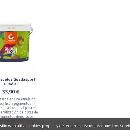
 suelos Guadasport
Guadiel
33,90 €
basada en una emulsión
acrílica y pigmentos
s a la luz, ideal para el
señalización de pistas de
pavimentos deportivos,
s asfálticos, hormigón,
cemento, etc...
sitio web utiliza cookies propias y de terceros para mejorar nuestros servi