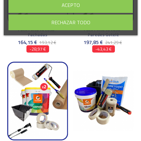
ACEPTO
RECHAZAR TODO
Pack Pinta tu casa -
Pack Pinta tu casa -
Fachadas
Paredes Gotelé
164,15 €
197,85 €
193,12 €
241,29 €
-28,97 €
-43,43 €