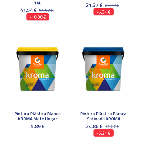
14L
21,37 €
26,72 €
41,54 €
51,92 €
-5,34 €
-10,38 €
Pintura Plástica Blanca
Pintura Plástica Blanca
KROMA Mate Hogar
Satinada KROMA
5,89 €
24,86 €
31,07 €
-6,21 €