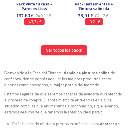
Pack Pinta tu casa -
Pack Herramientas +
Paredes Lisas
Pintura satinada
197,60 €
73,91 €
240,97 €
82,12 €
-43,37 €
-8,21 €
Ver todos los packs
Bienvenido a La Casa del Pintor, tu
tienda de pinturas online
de
confianza, donde podrás adquirir los mejores productos, tanto
pinturas como accesorios, al
mejor precio
del mercado.
Estamos seguros de que seremos capaces de ayudarte durante todo
el proceso de compra. Si ahora mismo te encuentras en alguna
situación como las que enumeramos a continuación, sigue leyendo,
estamos seguros de que tenemos la solución ideal para ti:
Estás buscando ofertas y precios económicos para
ahorrar en