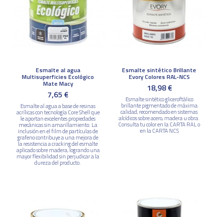
Esmalte al agua
Esmalte sintético Brillante
Multisuperficies Ecológico
Evory Colores RAL-NCS
Mate Macy
18,98 €
7,65 €
Esmalte sintético gliceroftálico
brillante pigmentado de máxima
Esmalte al agua a base de resinas
calidad, recomendado en sistemas
acrílicas con tecnología Core Shell que
alcídicos sobre acero, madera u obra.
le aportan excelentes propiedades
Consulta tu color en la CARTA RAL o
mecánicas sin amarillamiento. La
en la CARTA NCS
inclusión en el film de partículas de
grafeno contribuye a una mejora de
la resistencia a cracking del esmalte
aplicado sobre madera, logrando una
mayor flexibilidad sin perjudicar a la
dureza del producto.