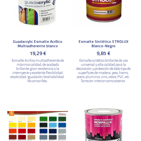
Guadacrylic Esmalte Acrílico
Esmalte Sintético STROLUX
Multiadherente blanco
Blanco-Negro
19,29 €
9,85 €
Esmalte Acrílico multiadherente de
Esmalte sintético brillante de uso
máxima calidad, de acabado
universal y alta calidad para la
brillante, gran resistencia a la
decoración y protección de todo tipo de
intemperie y excelente flexibilidad,
superficies de madera, yeso, hierro,
elasticidad, igualación brochabilidad.
acero, aluminio, zinc, cobre, PVC, etc.
No amarillea.
Tanto en interior como exterior.