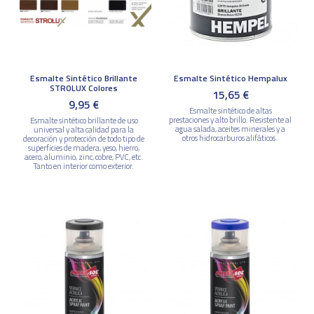
Esmalte Sintético Brillante
Esmalte Sintético Hempalux
STROLUX Colores
15,65 €
9,95 €
Esmalte sintético de altas
prestaciones y alto brillo. Resistente al
Esmalte sintético brillante de uso
agua salada, aceites minerales y a
universal y alta calidad para la
otros hidrocarburos alifáticos.
decoración y protección de todo tipo de
superficies de madera, yeso, hierro,
acero, aluminio, zinc, cobre, PVC, etc.
Tanto en interior como exterior.