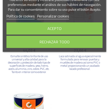
preferencias mediante el análisis de sus hábitos de navegación.
Para dar su consentimiento sobre su uso pulse el botón Acepto.
Política de cookies
Personalizar cookies
ACEPTO
RECHAZAR TODO
Esmalte Sintético Industrial
Laca Puertas Blanco Satinado
Blanco-Negro Brillante
Bruguer
44,03 €
23,66 €
Esmalte sintético brillante de uso
Laca satinada al agua especialmente
universal y alta calidad para la
formulada para renovar puertas y
decoración y protección de todo tipo de
muebles de madera así como PVC o
superficies de madera, yeso, hierro,
metal proporcionando un acabado
acero, aluminio, zinc, cobre, PVC, etc.
lacado profesional.
Tanto en interior como exterior.