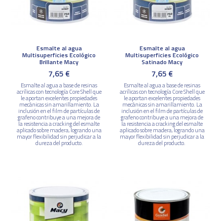
Esmalte al agua
Esmalte al agua
Multisuperficies Ecológico
Multisuperficies Ecológico
Brillante Macy
Satinado Macy
7,65 €
7,65 €
Esmalte al agua a base de resinas
Esmalte al agua a base de resinas
acrílicas con tecnología Core Shell que
acrílicas con tecnología Core Shell que
le aportan excelentes propiedades
le aportan excelentes propiedades
mecánicas sin amarillamiento. La
mecánicas sin amarillamiento. La
inclusión en el film de partículas de
inclusión en el film de partículas de
grafeno contribuye a una mejora de
grafeno contribuye a una mejora de
la resistencia a cracking del esmalte
la resistencia a cracking del esmalte
aplicado sobre madera, logrando una
aplicado sobre madera, logrando una
mayor flexibilidad sin perjudicar a la
mayor flexibilidad sin perjudicar a la
dureza del producto.
dureza del producto.