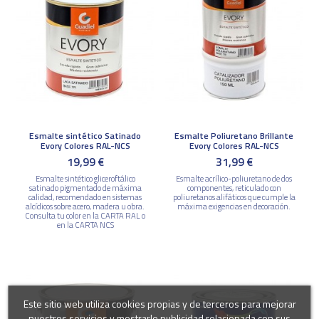
Esmalte sintético Satinado
Esmalte Poliuretano Brillante
Evory Colores RAL-NCS
Evory Colores RAL-NCS
19,99 €
31,99 €
Esmalte sintético gliceroftálico
Esmalte acrílico-poliuretano de dos
satinado pigmentado de máxima
componentes, reticulado con
calidad, recomendado en sistemas
poliuretanos alifáticos que cumple la
alcídicos sobre acero, madera u obra.
máxima exigencias en decoración.
Consulta tu color en la CARTA RAL o
en la CARTA NCS
Este sitio web utiliza cookies propias y de terceros para mejorar
nuestros servicios y mostrarle publicidad relacionada con sus