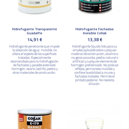
Hidrofugante Transparente
Hidrofugante Fachadas
Guadalfix
Invisible Collak
14,91 €
13,38 €
Hidrofugante penetrante que impide
Hidrofugante líquido listo para su
la absorción de agua. Invisible, no
empleo aplicable sobre cualquier
altera el aspecto de las superficies
material de construcción, alcalino o
tratadas. Especialmente
no, geros caravista, piedra natural o
recomendado para la hidrofugación
artificial y cualquier elemento de
de fachadas y paredes exteriores
hormigón prefabricado. No produce
hormigón, recorro, ladrillo, piedra y
reflejos, permanece invisible y
otros materiales de construcción.
confiere lavabilidad a muros y
fachadas tratados. Permite el
pintado posterior. No necesita
dilución.