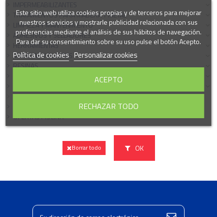
IMPERMEABILIZANTES
Este sitio web utiliza cookies propias y de terceros para mejorar
TRATAMIENTOS PARA MADERA Y METAL
nuestros servicios y mostrarle publicidad relacionada con sus
LIMPIEZA Y MANTENIMENTO
preferencias mediante el análisis de sus hábitos de navegación.
ADHESIVOS Y SELLADORES
Para dar su consentimiento sobre su uso pulse el botón Acepto.
HERRAMIENTAS
Política de cookies
Personalizar cookies
MASILLAS Y PLASTES
RESINAS
PINTURA DE SUELOS
ACEPTO
CARROCERÍA VEHÍCULOS
PACKS PROMOCIONALES
RECHAZAR TODO
PISCINAS
OFERTAS PISCINA
OK
Borrar todo