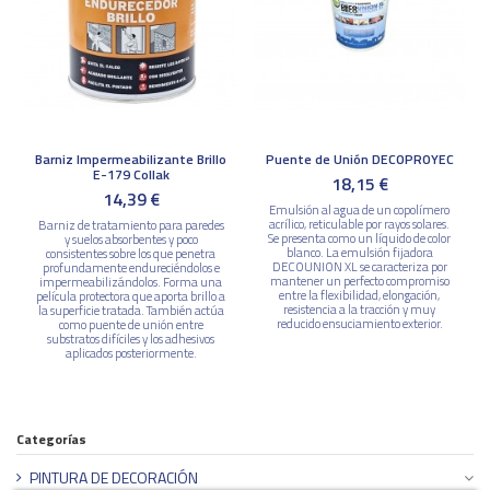
Barniz Impermeabilizante Brillo
Puente de Unión DECOPROYEC
E-179 Collak
18,15 €
14,39 €
Emulsión al agua de un copolímero
acrílico, reticulable por rayos solares.
Barniz de tratamiento para paredes
Se presenta como un líquido de color
y suelos absorbentes y poco
blanco. La emulsión fijadora
consistentes sobre los que penetra
DECOUNION XL se caracteriza por
profundamente endureciéndolos e
mantener un perfecto compromiso
impermeabilizándolos. Forma una
entre la flexibilidad, elongación,
película protectora que aporta brillo a
resistencia a la tracción y muy
la superficie tratada. También actúa
reducido ensuciamiento exterior.
como puente de unión entre
substratos difíciles y los adhesivos
aplicados posteriormente.
Categorías
PINTURA DE DECORACIÓN