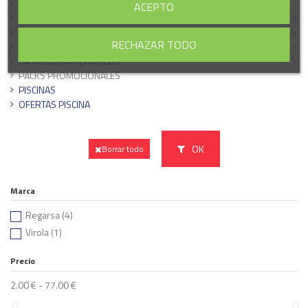
HERRAMIENTAS
ACEPTO
MASILLAS Y PLASTES
RESINAS
RECHAZAR TODO
PINTURA DE SUELOS
CARROCERÍA VEHÍCULOS
PACKS PROMOCIONALES
PISCINAS
OFERTAS PISCINA
OK
Borrar todo
Marca
Regarsa
(4)
Virola
(1)
Precio
2.00 € - 77.00 €