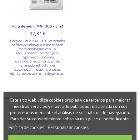
Fibra de vidrio MAT 300 - 5m2
12,31 €
Fibra de Vidrio MAT 300 Hilos cortados
de fibra de vidrio que se mantienen
cohesionados gracias a un
emulsionante. Indicado para
impermeabilizaciones,
construcciones, construcción de
laminados estructurales
(automoción, industria, piscinas,
etc...) y moldes con resina de poliéster.
Categorías
Este sitio web utiliza cookies propias y de terceros para mejorar
nuestros servicios y mostrarle publicidad relacionada con sus
PINTURA DE DECORACIÓN
preferencias mediante el análisis de sus hábitos de navegación.
IMPERMEABILIZANTES
Para dar su consentimiento sobre su uso pulse el botón Acepto.
TRATAMIENTOS PARA MADERA Y METAL
Política de cookies
Personalizar cookies
LIMPIEZA Y MANTENIMENTO
ADHESIVOS Y SELLADORES