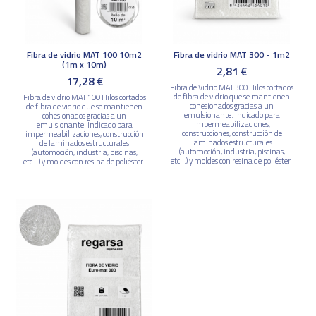
Fibra de vidrio MAT 100 10m2
Fibra de vidrio MAT 300 - 1m2
(1m x 10m)
2,81 €
17,28 €
Fibra de Vidrio MAT 300 Hilos cortados
de fibra de vidrio que se mantienen
Fibra de vidrio MAT 100 Hilos cortados
cohesionados gracias a un
de fibra de vidrio que se mantienen
emulsionante. Indicado para
cohesionados gracias a un
impermeabilizaciones,
emulsionante. Indicado para
construcciones, construcción de
impermeabilizaciones, construcción
laminados estructurales
de laminados estructurales
(automoción, industria, piscinas,
(automoción, industria, piscinas,
etc...) y moldes con resina de poliéster.
etc...) y moldes con resina de poliéster.