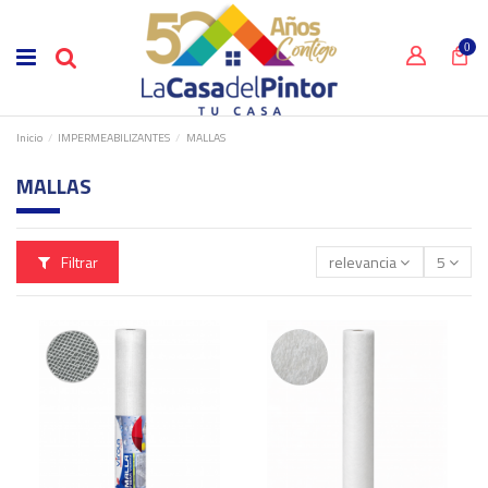
0
Inicio
IMPERMEABILIZANTES
MALLAS
MALLAS
Filtrar
relevancia
5