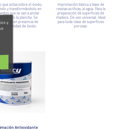
 que actúa sobre el óxido,
Imprimación blanca a base de
ndo y transformándolo en
resinas acrílicas, al agua. Para la
stos que se van a anclar
preparación de superficies de
mente en la plancha. Se
madera. De uso universal. Ideal
 utilizar en presencia de
para toda clase de superficies
cios y
quier cantidad de óxido.
porosas.
us
imación Antioxidante