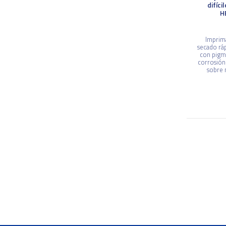
difíc
H
Imprim
secado rá
con pigme
corrosión
sobre m