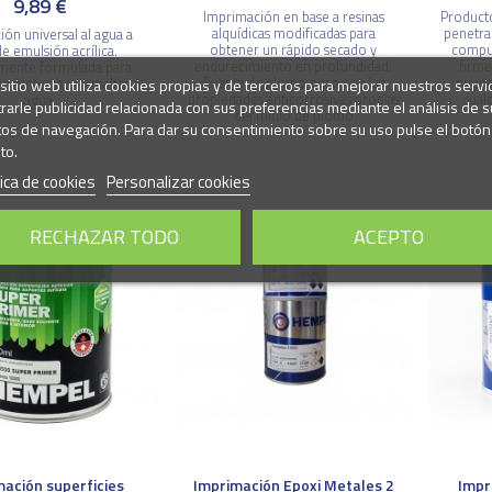
9,89 €
Imprimación en base a resinas
Producto
alquídicas modificadas para
penetra
ión universal al agua a
obtener un rápido secado y
compue
e emulsión acrílica.
endurecimiento en profundidad.
firme
lmente formulada para
Exenta de plomo pero con las
puede
sitio web utiliza cookies propias y de terceros para mejorar nuestros servi
on pinturas o esmaltes al
propiedades anticorrosivas propias
cual
agua.
rarle publicidad relacionada con sus preferencias mediante el análisis de s
del minio de plomo
tos de navegación. Para dar su consentimiento sobre su uso pulse el botón
to.
tica de cookies
Personalizar cookies
RECHAZAR TODO
ACEPTO
mación superficies
Imprimación Epoxi Metales 2
Impr