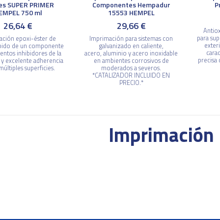
iles SUPER PRIMER
Componentes Hempadur
P
EMPEL 750 ml
15553 HEMPEL
26,64 €
29,66 €
Antio
para sup
ación epoxi-éster de
Imprimación para sistemas con
exter
pido de un componente
galvanizado en caliente,
carac
ntos inhibidores de la
acero, aluminio y acero inoxidable
precisa 
 y excelente adherencia
en ambientes corrosivos de
últiples superficies.
moderados a severos.
*CATALIZADOR INCLUIDO EN
PRECIO.*
Imprimación