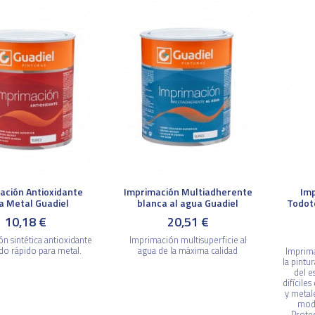
ación Antioxidante
Imprimación Multiadherente
Imp
a Metal Guadiel
blanca al agua Guadiel
Todot
10,18 €
20,51 €
n sintética antioxidante
Imprimación multisuperficie al
do rápido para metal.
agua de la máxima calidad
Imprima
la pintu
del e
difícile
y metal
modo
Proteg