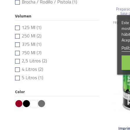
Brocha / Rodillo / Pistola
(1)
Preparac
base d
Volumen
Especia
Este 
repintar c
125 Ml
(1)
most
hábi
250 Ml
(2)
Acep
375 Ml
(1)
Polí
750 Ml
(7)
2,5 Litros
(2)
4 Litros
(2)
5 Litros
(1)
Color
Impri