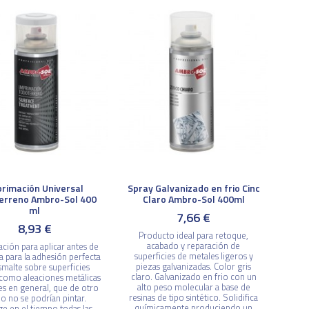
rimación Universal
Spray Galvanizado en frio Cinc
erreno Ambro-Sol 400
Claro Ambro-Sol 400ml
ml
7,66 €
8,93 €
Producto ideal para retoque,
acabado y reparación de
ción para aplicar antes de
superficies de metales ligeros y
ra para la adhesión perfecta
piezas galvanizadas. Color gris
smalte sobre superficies
claro. Galvanizado en frio con un
s como aleaciones metálicas
alto peso molecular a base de
es en general, que de otro
resinas de tipo sintético. Solidifica
 no se podrían pintar.
químicamente produciendo un
e en el tiempo todas las