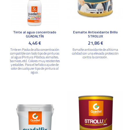
Tinte al agua concentrado
Esmalte Antioxidante Brillo
GUADALTÍN
STROLUX
4,46 €
21,86 €
Tinte en Pasta de alta concentración
Esmalte antioxidante de altísima
compatible con todo tipo de pinturas
calidad con una elevada protección
al agua (Pintura Plástica, esmaltes,
contra la corrosión.
barnices, etc). Colores muy resistentes
y estables. Para el teñido o ajuste de
color de cualquier tipo de pintura al
agua.