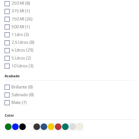
250 Ml
(8)
375 Ml
(1)
750 Ml
(26)
500 Ml
(1)
1 Litro
(3)
2,5 Litros
(8)
4 Litros
(29)
5 Litros
(2)
10 Litros
(3)
12 Litros
(3)
Acabado
14 Litros
(11)
Brillante
(8)
15 Litros
(2)
Satinado
(8)
25 Litros
(1)
Mate
(7)
1 Palet (33 Uds. De 14 Litros)
(7)
Color