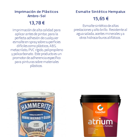
Imprimación de Plásticos
Esmalte Sintético Hempalux
Ambro-Sol
15,65 €
13,78 €
Esmalte sintético de altas
prestaciones y alto brillo. Resistente al
Imprimación de alta calidad para
agua salada, aceites minerales y a
aplicar antes de pintar, para la
otros hidrocarburos alifáticos.
perfecta adhesión de cualquier
esmalte en spray sobre superficies
difíciles como plásticos, ABS,
metacrilato, PVC rígido, polipropileno
y policarbonato. Este producto es un
promotor de adherencia específico
para pinturas sobre materiales
plásticos.