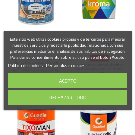
Este sitio web utiliza cookies propias y de terceros para mejorar
Esmalte Antioxidante Martelé
Pintura Plástica Blanca
Hammerite
Satinada KROMA
nuestros servicios y mostrarle publicidad relacionada con sus
26,03 €
24,86 €
preferencias mediante el análisis de sus hábitos de navegación.
31,07 €
Para dar su consentimiento sobre su uso pulse el botón Acepto.
-6,21 €
Hammerite Esmalte Directo Sobre
Hierro y Óxido, acabado Martelé,
Política de cookies
Personalizar cookies
Pintura plástica satinada destinada
proporciona un efecto decorativo
a la protección y decoración de todo
recomendado para “esconder” las
tipo de paramentos, tanto en
imperfecciones en superficies de
exteriores como interiores, de una
metal rugosas o dañadas por el óxido.
ACEPTO
calidad-precio inmejorable.
RECHAZAR TODO