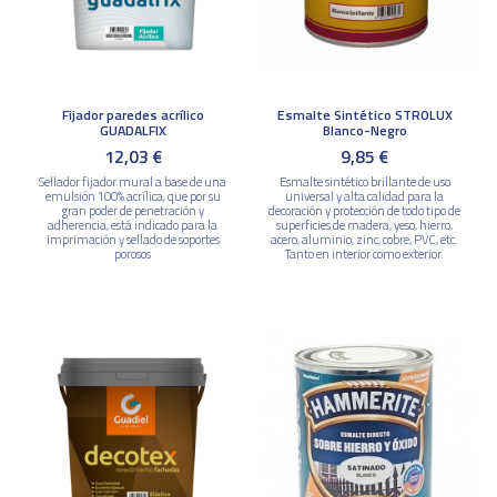
Fijador paredes acrílico
Esmalte Sintético STROLUX
GUADALFIX
Blanco-Negro
12,03 €
9,85 €
Sellador fijador mural a base de una
Esmalte sintético brillante de uso
emulsión 100% acrílica, que por su
universal y alta calidad para la
gran poder de penetración y
decoración y protección de todo tipo de
adherencia, está indicado para la
superficies de madera, yeso, hierro,
imprimación y sellado de soportes
acero, aluminio, zinc, cobre, PVC, etc.
porosos
Tanto en interior como exterior.