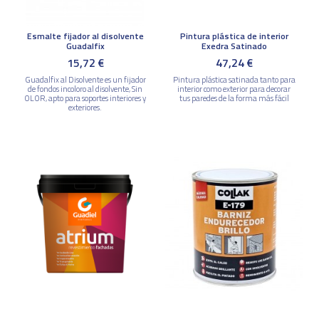
Esmalte fijador al disolvente
Pintura plástica de interior
Guadalfix
Exedra Satinado
15,72 €
47,24 €
Guadalfix al Disolvente es un fijador
Pintura plástica satinada tanto para
de fondos incoloro al disolvente, Sin
interior como exterior para decorar
OLOR, apto para soportes interiores y
tus paredes de la forma más fácil
exteriores.