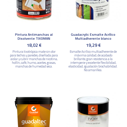
Pintura Antimanchas al
Guadacrylic Esmalte Acrílico
Disolvente TIXOMAN
Multiadherente blanco
18,02 €
19,29 €
Pintura tixotrópica mate sin olor
Esmalte Acrílico multiadherente de
para techos y paredes, diseñada para
máxima calidad, de acabado
aislar y cubrir manchas de nicotina,
brillante, gran resistencia a la
hollín, café, humo, aceites, grasas,
intemperie y excelente flexibilidad,
manchas de humedad seca.
elasticidad, igualación brochabilidad.
No amarillea.