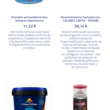
Esmalte antioxidante liso
Revestimiento Fachada Liso
brillante Hammerite
COLORES CARTA - ATRIUM
11,22 €
36,14 €
Hammerite Esmalte Directo Sobre
Revestimiento liso de naturaleza
Hierro y Óxido, acabado Liso Brillante,
acrílica al agua de máxima calidad y
proporciona un aspecto con alto brillo
prestaciones para la
a las barandillas, rejas, verjas y todos
impermeabilización y decoración de
los objetos de hierro principalmente
todo tipo de fachadas. De buen
en exterior
anclaje. Impermeable, de elevada
resistencia a condiciones
climatológicas más adversas. Alta
calidad para la protección de
fachadas. Excelente adherencia,
resistencia a la alcalinidad, y
temperaturas...