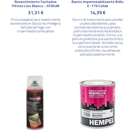
Revestimiento Fachadas
Barniz Impermeabilizante Brillo
Pétreo Liso Blanco - ATRIUM
E-179 Collak
31,31 €
14,39 €
Pintura especial para revestimiento
Barniz de tratamiento para paredes
de exteriores en blanco liso.Protege la
y suelos absorbentes y poco
fachada del hogar con
consistentes sobre los que penetra
impermeabilizante pétreo
profundamente endureciéndolos e
impermeabilizándolos. Forma una
película protectora que aporta brillo a
la superficie tratada. También actúa
como puente de unión entre
substratos difíciles y los adhesivos
aplicados posteriormente.