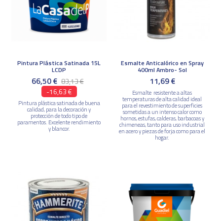
Pintura Plástica Satinada 15L
Esmalte Anticalórico en Spray
LCDP
400ml Ambro- Sol
66,50 €
11,69 €
83,13 €
-16,63 €
Esmalte resistente a altas
temperaturas de alta calidad ideal
Pintura plástica satinada de buena
para el revestimiento de superficies
calidad, para la decoración y
sometidas a un intenso calor como
protección de todo tipo de
hornos, estufas, calderas, barbacoas y
paramentos. Excelente rendimiento
chimeneas, tanto para uso industrial
y blancor.
en acero y piezas de forja como para el
hogar.