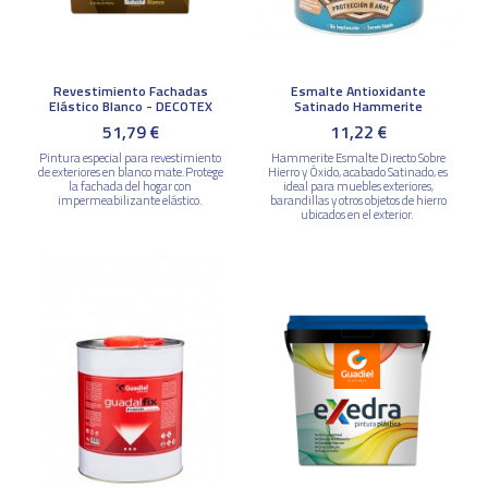
Revestimiento Fachadas
Esmalte Antioxidante
Elástico Blanco - DECOTEX
Satinado Hammerite
51,79 €
11,22 €
Pintura especial para revestimiento
Hammerite Esmalte Directo Sobre
de exteriores en blanco mate.Protege
Hierro y Óxido, acabado Satinado, es
la fachada del hogar con
ideal para muebles exteriores,
impermeabilizante elástico.
barandillas y otros objetos de hierro
ubicados en el exterior.