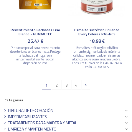
Revestimiento Fachadas Liso
Esmalte sintético Brillante
Blanco - GUADALTEC
Evory Colores RAL-NCS
26,47 €
18,98 €
Pintura especial para revestimiento
Esmalte sintético gliceroftálico
de exteriores en blanco mate.Protege
brillante pigmentado de máxima
la fachada del hogar con
calidad, recomendado en sistemas
impermeabilizante liso con
alcídicos sobre acero, madera u obra.
dispersión acuosa
Consulta tu color en la CARTA RAL o
en la CARTA NCS
1
2
3
4
Categorías
PINTURA DE DECORACIÓN
IMPERMEABILIZANTES
TRATAMIENTOS PARA MADERA Y METAL
LIMPIEZA Y MANTENIMENTO