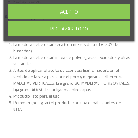
Fácil aplicación.
Hidrófugo.
ACEPTO
Aplicación y preparación de la madera
Imprescindible preparar la madera de forma adecuada antes de
RECHAZAR TODO
aplicar el aceite:
La madera debe estar seca (con menos de un 18-20% de
humedad).
La madera debe estar limpia de polvo, grasas, exudados y otras
sustancias.
Antes de aplicar el aceite se aconseja lijar la madera en el
sentido de la veta para abrir el poro y mejorar la adherencia.
MADERAS VERTICALES: Lija grano 80. MADERAS HORIZONTALES:
Lija grano 40/60. Evitar lijados entre capas.
Producto listo para el uso.
Remover (no agitar) el producto con una espátula antes de
usar.
Ficha técnica
Grado de brillo
Mate
Descargas (48.31k)
Rendimiento
15 m²/l dependiendo del soporte