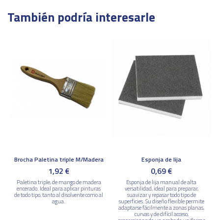
y tipo de madera
También podría interesarle
ean13
8426671113474
Marca
Brocha Paletina triple M/Madera
Esponja de lija
1,92 €
0,69 €
Paletina triple, de mango de madera
Esponja de lija manual de alta
encerado. Ideal para aplicar pinturas
versatilidad, ideal para preparar,
de todo tipo, tanto al disolvente como al
suavizar y repasar todo tipo de
agua.
superficies. Su diseño flexible permite
adaptarse fácilmente a zonas planas,
curvas y de difícil acceso,