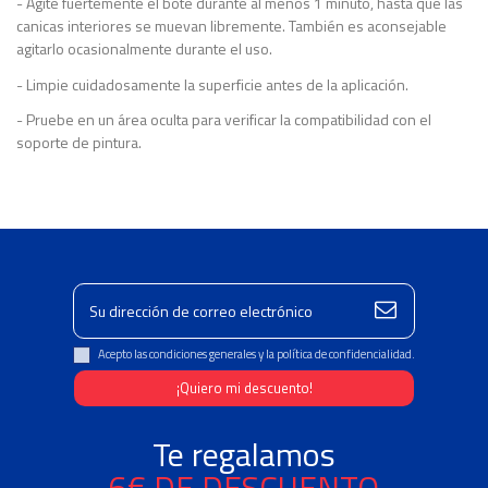
- Agite fuertemente el bote durante al menos 1 minuto, hasta que las
canicas interiores se muevan libremente. También es aconsejable
agitarlo ocasionalmente durante el uso.
- Limpie cuidadosamente la superficie antes de la aplicación.
- Pruebe en un área oculta para verificar la compatibilidad con el
soporte de pintura.
Ficha Técnica
Grado de brillo
Mate
Descargas (237.81k)
Marca
Acepto las condiciones generales y la política de confidencialidad.
Te regalamos
6€ DE DESCUENTO