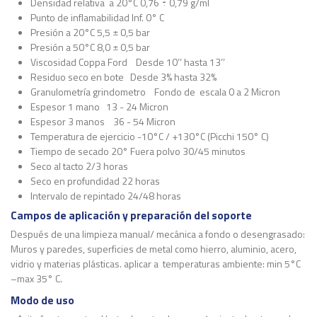
Densidad relativa a 20°C 0,76 ÷ 0,79 g/ml
Punto de inflamabilidad Inf. 0° C
Presión a 20°C 5,5 ± 0,5 bar
Presión a 50°C 8,0 ± 0,5 bar
Viscosidad Coppa Ford Desde 10’’ hasta 13’’
Residuo seco en bote Desde 3% hasta 32%
Granulometría grindometro Fondo de escala 0 a 2 Micron
Espesor 1 mano 13 - 24 Micron
Espesor 3 manos 36 - 54 Micron
Temperatura de ejercicio -10°C / +130°C (Picchi 150° C)
Tiempo de secado 20° Fuera polvo 30/45 minutos
Seco al tacto 2/3 horas
Seco en profundidad 22 horas
Intervalo de repintado 24/48 horas
Campos de aplicación y preparación del soporte
Después de una limpieza manual/ mecánica a fondo o desengrasado:
Muros y paredes, superficies de metal como hierro, aluminio, acero,
vidrio y materias plásticas. aplicar a temperaturas ambiente: min 5°C
–max 35° C.
Modo de uso