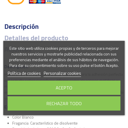
Descripción
Detalles del producto
Adjuntos
Este sitio web utiliza cookies propias y de terceros para mejorar
nuestros servicios y mostrarle publicidad relacionada con sus
preferencias mediante el análisis de sus hábitos de navegación.
Para dar su consentimiento sobre su uso pulse el botón Acepto.
Descripción
Política de cookies
Personalizar cookies
Imprimación para aplicar antes de la pintura para la adhesión perfecta
del esmalte sobre superficies difíciles como aleaciones metálicas y
metales en general, que de otro modo no se podrían pintar. Protege
ACEPTO
en el tiempo todas las superficies de metal. Repintar sólo después de
seco. Contiene fosfato de cinc.
RECHAZAR TODO
Especificaciones Técnicas
Color Blanco
Fragancia Característico de disolvente