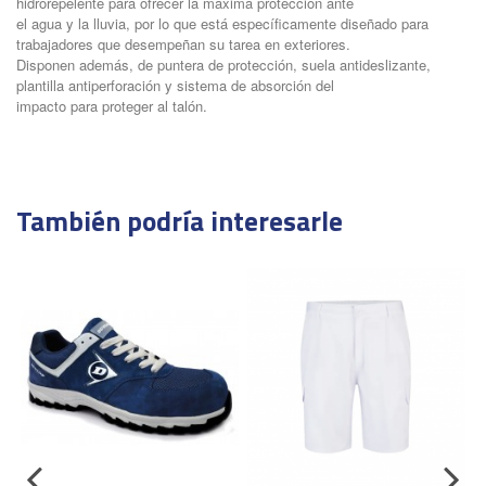
hidrorepelente para ofrecer la máxima protección ante
el agua y la lluvia, por lo que está específicamente diseñado para
trabajadores que desempeñan su tarea en exteriores.
Disponen además, de puntera de protección, suela antideslizante,
plantilla antiperforación y sistema de absorción del
impacto para proteger al talón.
FICHA TECNICA DUNLOP MATT
Descargas (775.62k)
También podría interesarle
Marca