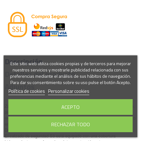
Descripción
Este sitio web utiliza cookies propias y de terceros para mejorar
nuestros servicios y mostrarle publicidad relacionada con sus
Detalles del producto
preferencias mediante el análisis de sus hábitos de navegación.
Para dar su consentimiento sobre su uso pulse el botón Acepto.
Adjuntos
Política de cookies
Personalizar cookies
Zapatos fabricados en microfibra + TPU, S3. Puntera de fibra de vidrio,
ACEPTO
plantilla textil antiperforación, hidrorepelente, antimagnética, libre de
metal, suela PU monodensidad, antiestática, con absorción del impacto
RECHAZAR TODO
en el talón, SRL i ESD.
Diseño deportivo, ligero, muy cómodo y flexible.
El calzado de seguridad S3 está equipado con una cobertura