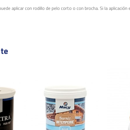
e aplicar con rodillo de pelo corto o con brocha. Si la aplicación
Satinado
13 - 15 m²/ litro por mano
te
Al tacto 30 minutos, Repintado 