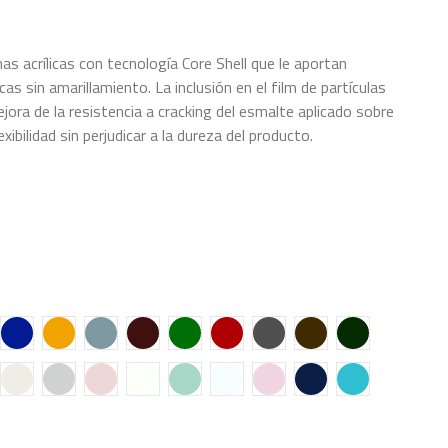
as acrílicas con tecnología Core Shell que le aportan
s sin amarillamiento. La inclusión en el film de partículas
ora de la resistencia a cracking del esmalte aplicado sobre
ibilidad sin perjudicar a la dureza del producto.
NCO PEGASO
 OCRE
E06 AZUL LUMINOSO
E07 AMARILLO
E08 GRIS PERLA
E09 ROJO CARRUAJES
E10 VERDE PRIMAVERA
E11 ROJO CHINA
E12 GRIS MEDIO
E13 TABACO
E14 VERDE C
ÍN
9 MARGARITA
E20 ARENAL
E21 ALUMINIO
E22 PALO ROSA
E23 ESCARCHA
E24 VERDE AGUA
E25 NÓRDICO
E26 SEDA
E27 OCÉANO
E28 CIAN