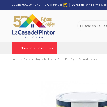
¿Dudas? 968 34 10 40
Envío gratuito
6€ regalo
en tu primera c
Nuestros productos
Inicio
Esmalte al agua Multisuperficies Ecológico Satinado Macy