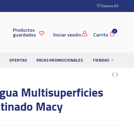
Deseos (
0
)
Productos
0
guardados
Iniciar sesión
Carrito
OFERTAS
PACKS PROMOCIONALES
TIENDAS
gua Multisuperficies
atinado Macy