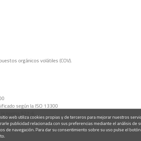
uestos orgánicos volátiles (COV).
300
sificado según la ISO 13300
 la norma 927-6
sitio web utiliza cookies propias y de terceros para mejorar nuestros servi
rarle publicidad relacionada con sus preferencias mediante el análisis de s
tos de navegación. Para dar su consentimiento sobre su uso pulse el botón
to.