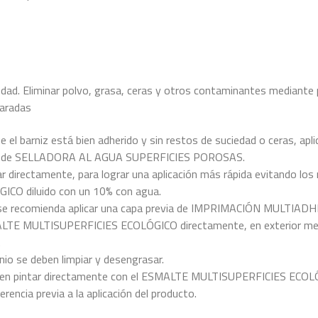
dad. Eliminar polvo, grasa, ceras y otros contaminantes mediante
paradas
l barniz está bien adherido y sin restos de suciedad o ceras, aplicar 
 capa de SELLADORA AL AGUA SUPERFICIES POROSAS.
ar directamente, para lograr una aplicación más rápida evitando los 
CO diluido con un 10% con agua.
ejos se recomienda aplicar una capa previa de IMPRIMACIÓN MULTI
SMALTE MULTISUPERFICIES ECOLÓGICO directamente, en exterior mejo
A
io se deben limpiar y desengrasar.
en pintar directamente con el ESMALTE MULTISUPERFICIES ECOLÓGICO, 
encia previa a la aplicación del producto.