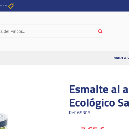
ompra
MARCAS
Esmalte al a
Ecológico S
Ref
68308