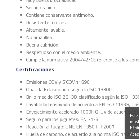
Secado rápido.
Contiene conservante antimoho.
Resistente a roces.
Altamente lavable.
No amarillea.
Buena cubrición.
Respetuoso con el medio ambiente.
Cumple la normativa 2004/42/CE referente a los comp
Certificaciones
Emisiones COV y S’COV:11890
Opacidad: clasificado según la ISO 13300
Brillo medido ISO 28138: clasificado según la ISO 13
Lavabilidad ensayado de acuerdo a EN ISO 11998, cla
Envejecimiento acelerado 1000h Q-UV de acuerdo con
Este 
Seguro para los juguetes: EN 71-3
most
Reacción al fuego: UNE EN 13501-1:2007
hábi
Huella de carbono: de acuerdo a la norma ISO 14067
Acep