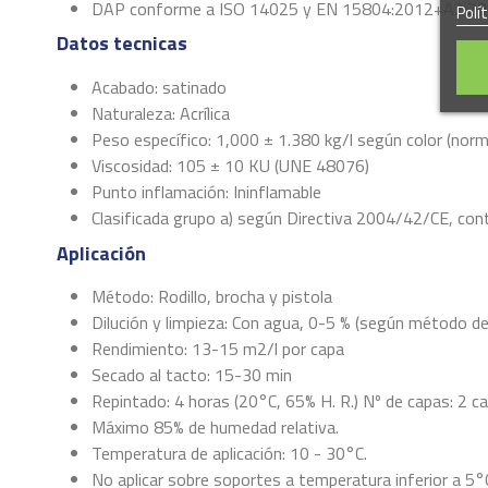
DAP conforme a ISO 14025 y EN 15804:2012+A2:2
Polí
Datos tecnicas
Acabado: satinado
Naturaleza: Acrílica
Peso específico: 1,000 ± 1.380 kg/l según color (nor
Viscosidad: 105 ± 10 KU (UNE 48076)
Punto inflamación: Ininflamable
Clasificada grupo a) según Directiva 2004/42/CE, con
Aplicación
Método: Rodillo, brocha y pistola
Dilución y limpieza: Con agua, 0-5 % (según método de 
Rendimiento: 13-15 m2/l por capa
Secado al tacto: 15-30 min
Repintado: 4 horas (20°C, 65% H. R.) Nº de capas: 2 c
Máximo 85% de humedad relativa.
Temperatura de aplicación: 10 - 30°C.
No aplicar sobre soportes a temperatura inferior a 5°