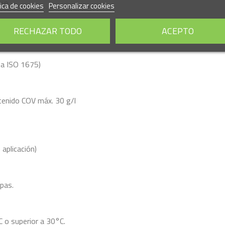
019
tica de cookies
Personalizar cookies
RECHAZAR TODO
ACEPTO
ma ISO 1675)
tenido COV máx. 30 g/l
aplicación)
apas.
C o superior a 30°C.