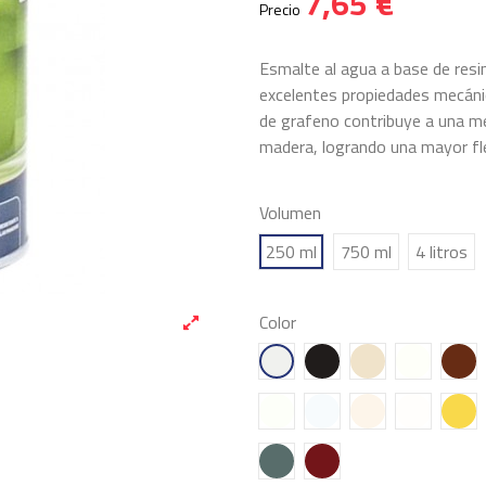
7,65 €
Precio
Esmalte al agua a base de resin
excelentes propiedades mecánica
de grafeno contribuye a una mej
madera, logrando una mayor flex
Volumen
250 ml
750 ml
4 litros
Color
E01 Blanco
E02 Negro
E03 MARFIL
E04 BLA
E05
E15 BLANCO ROTO
E16 GALENA
E17 CONCHA
E18 JAZM
E1
E29 BASALTO
E30 CEREZA