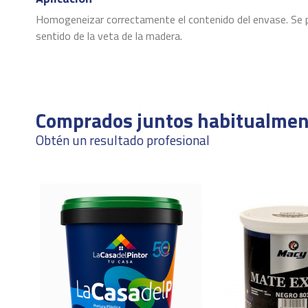
Homogeneizar correctamente el contenido del envase. Se pued
sentido de la veta de la madera.
Ficha Técnica
Grado de brillo
Descargas (486.53k)
Rendimiento
Comprados juntos habitualmen
Secado al tacto
Obtén un resultado profesional
ean13
8421724683089