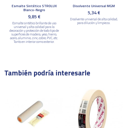
Esmalte Sintético STROLUX
Disolvente Universal MGM
Blanco-Negro
5,34 €
9,85 €
Disolvente universal de alta calidad,
para dilución y limpieza.
Esmalte sintético brillante de uso
universal y alta calidad para la
decoración y protección de todo tipo de
superficies de madera, yeso, hierro,
acero, aluminio, zinc, cobre, PVC, etc.
Tanto en interior como exterior.
También podría interesarle