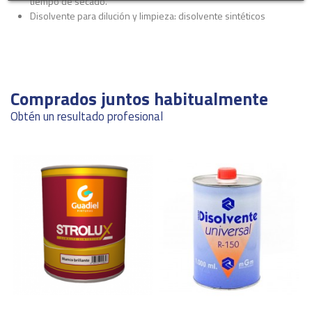
tiempo de secado.
Disolvente para dilución y limpieza: disolvente sintéticos
Ficha técnica
Grado de brillo
Mate
Descargas (325.01k)
Rendimiento
5-8 m2/L
Comprados juntos habitualmente
ean13
8422733006753
Obtén un resultado profesional
Marca