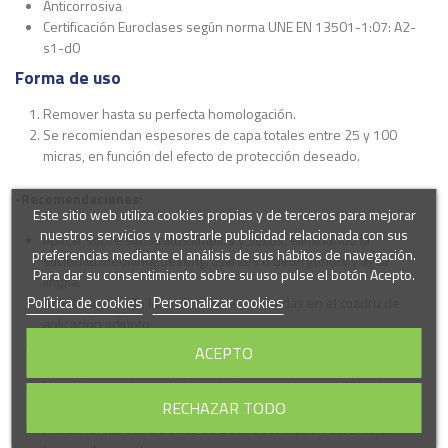
Anticorrosiva
Certificación Euroclases según norma UNE EN 13501-1:07: A2-
s1-d0
Forma de uso
Remover hasta su perfecta homologación.
Se recomiendan espesores de capa totales entre 25 y 100
micras, en función del efecto de protección deseado.
-Recomendaciones:
Este sitio web utiliza cookies propias y de terceros para mejorar
nuestros servicios y mostrarle publicidad relacionada con sus
Aplicar sobre substratos limpios y secos, eliminando la
preferencias mediante el análisis de sus hábitos de navegación.
suciedad mediante desengrasantes o detergentes y agua
Para dar su consentimiento sobre su uso pulse el botón Acepto.
limpia.
Política de cookies
Personalizar cookies
Aplicar siguiendo las indicaciones marcadas en el cuadro de
aplicación adjunto.
No aplicar el producto a temperaturas elevadas, ni sobre
ACEPTO
superficies expuestas a fuerte insolación.
No aplicar con humedades relativas superiores al 80%, ni a
RECHAZAR TODO
temperaturas inferiores a 5o.
Mantener las condiciones de buena ventilación durante el