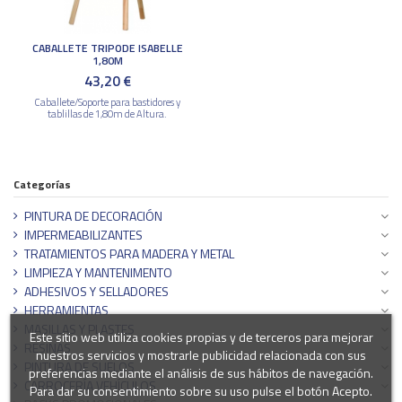
CABALLETE TRIPODE ISABELLE
1,80M
43,20 €
Caballete/Soporte para bastidores y
tablillas de 1,80m de Altura.
Categorías
PINTURA DE DECORACIÓN
IMPERMEABILIZANTES
TRATAMIENTOS PARA MADERA Y METAL
LIMPIEZA Y MANTENIMENTO
ADHESIVOS Y SELLADORES
HERRAMIENTAS
MASILLAS Y PLASTES
Este sitio web utiliza cookies propias y de terceros para mejorar
RESINAS
nuestros servicios y mostrarle publicidad relacionada con sus
PINTURA DE SUELOS
preferencias mediante el análisis de sus hábitos de navegación.
CARROCERÍA VEHÍCULOS
Para dar su consentimiento sobre su uso pulse el botón Acepto.