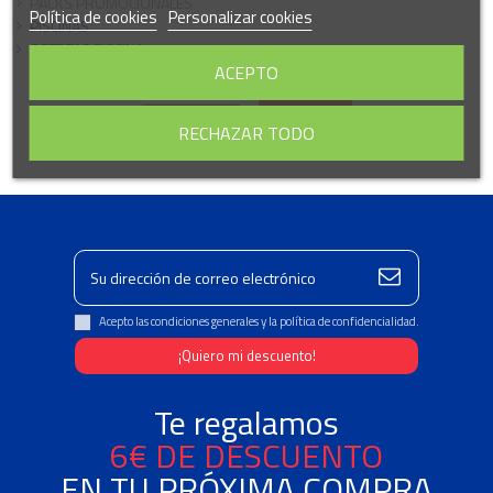
PACKS PROMOCIONALES
Política de cookies
Personalizar cookies
PISCINAS
OFERTAS PISCINA
ACEPTO
OK
Borrar todo
RECHAZAR TODO
Acepto las condiciones generales y la política de confidencialidad.
Te regalamos
6€ DE DESCUENTO
EN TU PRÓXIMA COMPRA