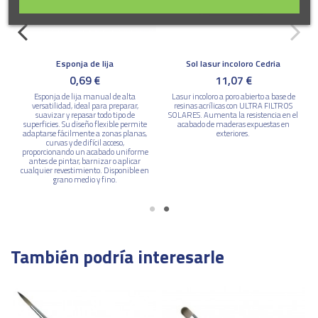
Esponja de lija
Sol lasur incoloro Cedria
0,69 €
11,07 €
Esponja de lija manual de alta
Lasur incoloro a poro abierto a base de
versatilidad, ideal para preparar,
resinas acrílicas con ULTRA FILTROS
suavizar y repasar todo tipo de
SOLARES. Aumenta la resistencia en el
superficies. Su diseño flexible permite
acabado de maderas expuestas en
adaptarse fácilmente a zonas planas,
exteriores.
curvas y de difícil acceso,
proporcionando un acabado uniforme
antes de pintar, barnizar o aplicar
cualquier revestimiento. Disponible en
grano medio y fino.
También podría interesarle