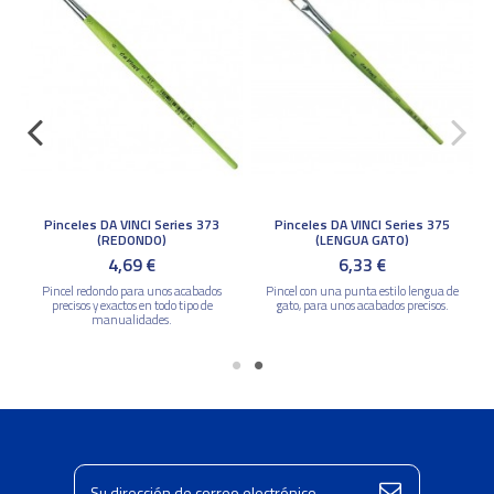
Pinceles DA VINCI Series 373
Pinceles DA VINCI Series 375
(REDONDO)
(LENGUA GATO)
4,69 €
6,33 €
a
Pincel redondo para unos acabados
Pincel con una punta estilo lengua de
precisos y exactos en todo tipo de
gato, para unos acabados precisos.
manualidades.