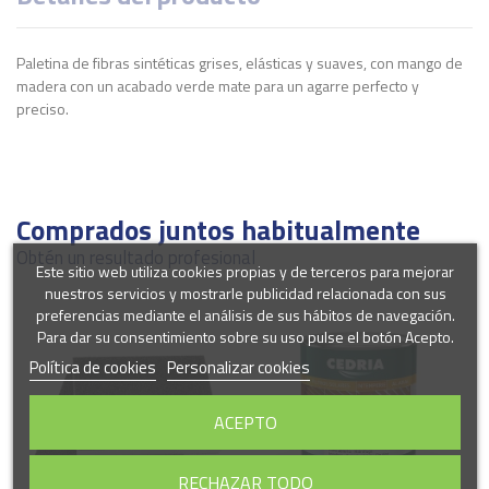
Paletina de fibras sintéticas grises, elásticas y suaves, con mango de
madera con un acabado verde mate para un agarre perfecto y
preciso.
Usos
ACRILICO
OLEO
Comprados juntos habitualmente
ean13
4017505114961
Obtén un resultado profesional
Este sitio web utiliza cookies propias y de terceros para mejorar
Marca
nuestros servicios y mostrarle publicidad relacionada con sus
preferencias mediante el análisis de sus hábitos de navegación.
Para dar su consentimiento sobre su uso pulse el botón Acepto.
Política de cookies
Personalizar cookies
ACEPTO
RECHAZAR TODO