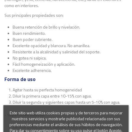
como en interiores.
Sus principales propiedades son:
Buena retención de brillo y nivelación.
Buen rendimiento.
Buen poder cubriente.
Excelente opacidad y blancura. No amarillea.
Resistente a la alcalinidad y salinidad del soporte.
No gotea ni salpica.
Fácil homogeneización y aplicación.
Excelente adherencia.
Forma de uso
Agitar hasta su perfecta homogeneidad
Diluir la primera capa entre 10-15% con agua.
Diluir la segunda y siguientes capas hasta un 5-10% con agua.
Este sitio web utiliza cookies propias y de terceros para mejorar
- Superficies Nuevas:
nuestros servicios y mostrarle publicidad relacionada con sus
preferencias mediante el análisis de sus hábitos de navegación.
Eliminar polvo, grasas, salitres, moho u otros contaminantes.
Para dar su consentimiento sobre su uso pulse el botón Acepto.