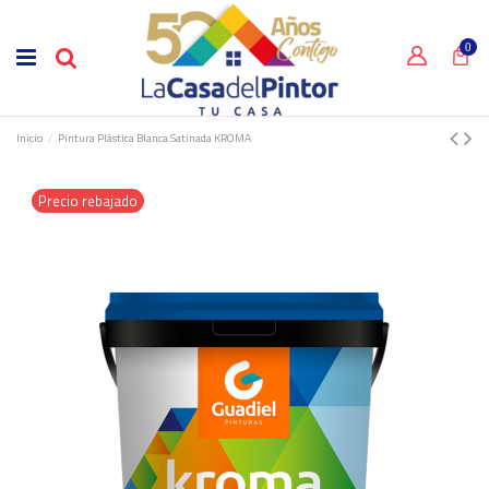
0
Inicio
Pintura Plástica Blanca Satinada KROMA
Precio rebajado