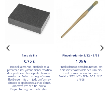
Taco de lija
Pincel redondo S/22 - S/32
0,76 €
1,06 €
Taco de lija manual diseñado para
Pincel redondo de madera natural con
preparar, alisar y acondicionar todo tipo
fibras sintéticas y virola de aluminio,
de superficies antes de pintar, barnizar
ideal para esmaltes y barnices.
o restaurar. Su formato ergonómico y
Modelos: S/22 : Nº2 a Nº14. S/32 : Nº16
flexible permite un lijado uniforme y
a Nº28
e
cómodo, adaptándose a zonas planas,
cantos y áreas de difícil acceso.
Disponible en grano medio y fino.