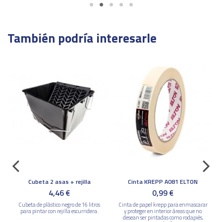
También podría interesarle
Cubeta 2 asas + rejilla
Cinta KREPP A081 ELTON
4,46 €
0,99 €
Cubeta de plástico negro de 16 litros
Cinta de papel krepp para enmascarar
para pintar con rejilla escurridera.
y proteger en interior áreas que no
desean ser pintadas como rodapiés,