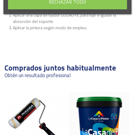
RECHAZAR TODO
Eliminar polvo, grasas, salitres, etc, así como las partes sueltas
de pintura u otros materiales de construcción.
Aplicar una capa de fijador GUDALFIX, para fijar e igualar la
absorción del soporte.
Aplicar la pintura según modo de empleo.
Ficha técnica
Grado de brillo
Extramate
Descargas (350.26k)
Rendimiento
14-16 m2/L
Comprados juntos habitualmente
Obtén un resultado profesional
Marca