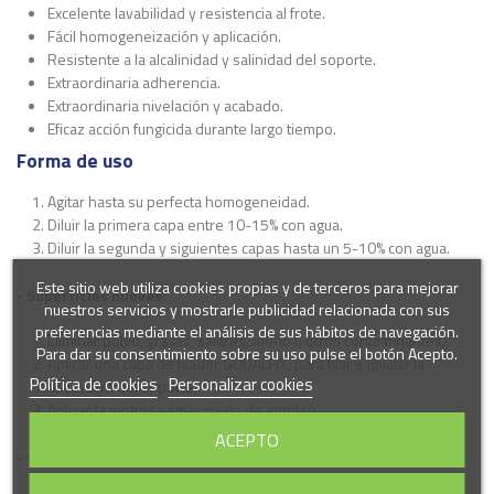
Excelente lavabilidad y resistencia al frote.
Fácil homogeneización y aplicación.
Resistente a la alcalinidad y salinidad del soporte.
Extraordinaria adherencia.
Extraordinaria nivelación y acabado.
Eficaz acción fungicida durante largo tiempo.
Forma de uso
Agitar hasta su perfecta homogeneidad.
Diluir la primera capa entre 10-15% con agua.
Diluir la segunda y siguientes capas hasta un 5-10% con agua.
Este sitio web utiliza cookies propias y de terceros para mejorar
- Superficies nuevas:
nuestros servicios y mostrarle publicidad relacionada con sus
preferencias mediante el análisis de sus hábitos de navegación.
Eliminar polvo, grasas, salitres, moho u otros contaminantes.
Para dar su consentimiento sobre su uso pulse el botón Acepto.
Aplicar una capa de fijador GUDALFIX, para fijar e igualar la
Política de cookies
Personalizar cookies
absorción del soporte.
Aplicar la pintura según modo de empleo.
ACEPTO
- Superficies antiguas: