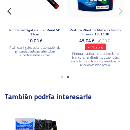
Rodillo antigota super Rond 50
Pintura Plástica Mate Exterior-
22cm
Interior 15L LCDP
10,03 €
45,04 €
56,30 €
-11,26 €
e
Rodillo antigoteo para la aplicación de
,
pinturas plásticas/látex sobre
Pintura plástica mate de excelente
superficies lisas 22 cms
blancura, rendimiento y cubrición.
Facilidad de aplicación y muy buena
relación calidad precio.
También podría interesarle