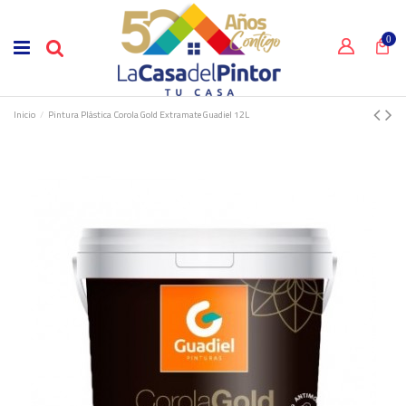
0
Inicio
Pintura Plástica Corola Gold Extramate Guadiel 12L