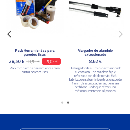
Pack Herramientas para
Alargador de aluminio
paredes lisas
extrusionado
28,50 €
8,62 €
33,53 €
-5,03 €
Pack completo de herramientas para
El alargador de aluminio extrusionado
pintar paredes lisas
cuenta con una cazoleta fija y
reforzada con doble nervio. Está
fabricado en aluminio extrusionado de
1 mm de espesor, además, tiene un
perfil ondulado que ofrece una
máxima resistencia al pandeo.