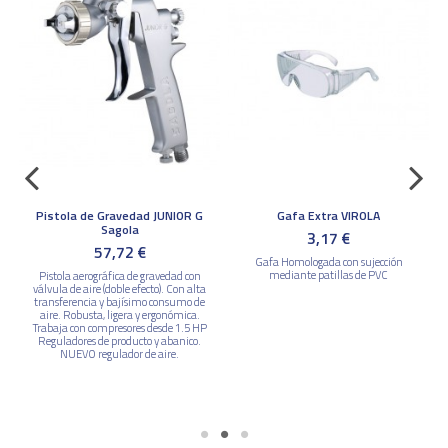
Pistola de Gravedad JUNIOR G
Gafa Extra VIROLA
Sagola
3,17 €
57,72 €
Gafa Homologada con sujección
mediante patillas de PVC
Pistola aerográfica de gravedad con
válvula de aire (doble efecto). Con alta
transferencia y bajísimo consumo de
aire. Robusta, ligera y ergonómica.
Trabaja con compresores desde 1.5 HP
Reguladores de producto y abanico.
r
NUEVO regulador de aire.