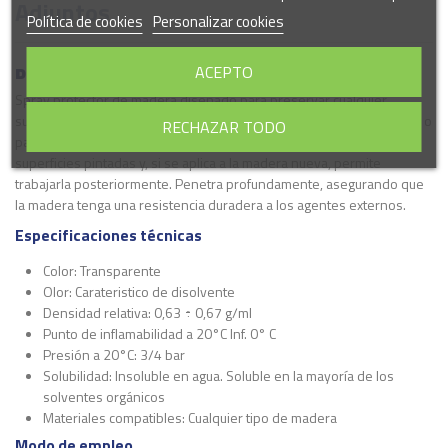
Adjuntos
Política de cookies
Personalizar cookies
ACEPTO
Disolvente Universal
Spray protector de madera diseñado para preservar cualquier
superficie de madera, como muebles, puertas, ventanas, accesorios o
RECHAZAR TODO
parquet. Gracias a su formulación especial no mancha ni daña las
superficies pintadas y, si se aplica a la madera nueva, permite
trabajarla posteriormente. Penetra profundamente, asegurando que
la madera tenga una resistencia duradera a los agentes externos.
Especificaciones técnicas
Color: Transparente
Olor: Carateristico de disolvente
Densidad relativa: 0,63 ÷ 0,67 g/ml
Punto de inflamabilidad a 20°C Inf. 0° C
Presión a 20°C: 3/4 bar
Solubilidad: Insoluble en agua. Soluble en la mayoría de los
solventes orgánicos
Materiales compatibles: Cualquier tipo de madera
Modo de empleo