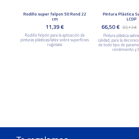
Rodillo super felpon 50 Rond 22
Pintura Plástica S
cm
LCDP
11,39 €
66,50 €
83,13 €
Rodillo felpón para la aplicación de
Pintura plástica sati
pinturas plásticas/latex sobre superficies
calidad, para la decorac
rugosass
de todo tipo de parame
rendimiento y b