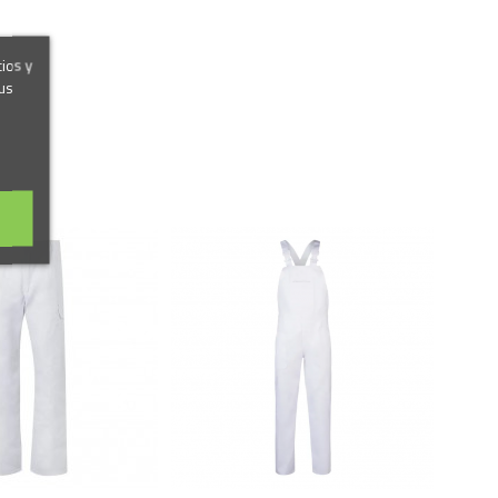
cios y
us
Marca