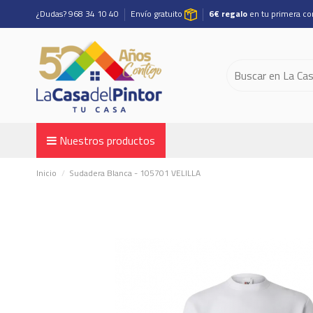
¿Dudas? 968 34 10 40
Envío gratuito
6€ regalo
en tu primera c
Nuestros productos
Inicio
Sudadera Blanca - 105701 VELILLA