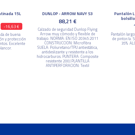
atinada 15L
DUNLOP - ARROW NAVY S3
Pantalón L
bolsill
88,21 €
-16,63 €
Calzado de seguridad Dunlop Flying
Arrow muy cómodo y flexible de
Pantalón largo 
nada de buena
trabajo. NORMA: EN ISO 20345:2011
de pintor/a.
ión y protección
CONSTRUCCION: Microfibra
35% AL
ntos. Excelente
SUELA: Poliuretano/TPU antiestática,
lancor.
antideslizante y resistente a los
hidrocarburos. PUNTERA: Composite
resistente 200J PLANTILLA
ANTIPERFORACION: Textil