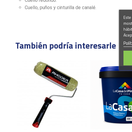
Cuello redondo.
Cuello, puños y cinturilla de canalé.
Este 
most
hábi
Acep
También podría interesarle
Polí