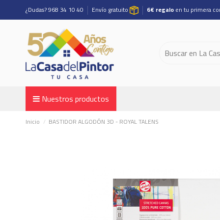
¿Dudas? 968 34 10 40
Envío gratuito
6€ regalo
en tu primera c
Nuestros productos
Inicio
BASTIDOR ALGODÓN 3D - ROYAL TALENS