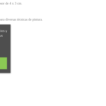
osor de 4 x 3 cm.
ara diversas técnicas de pintura.
cios y
us
Marca