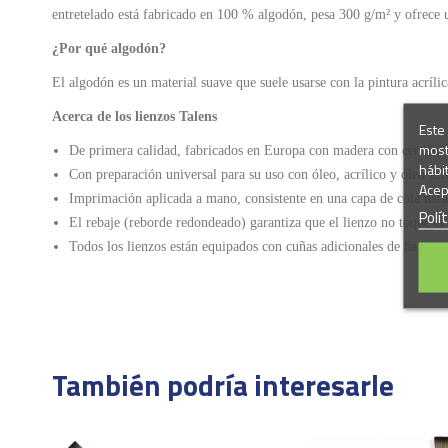
entretelado está fabricado en 100 % algodón, pesa 300 g/m² y ofrece un
¿Por qué algodón?
El algodón es un material suave que suele usarse con la pintura acrílic
Acerca de los lienzos Talens
Este 
most
De primera calidad, fabricados en Europa con madera con certific
hábi
Con preparación universal para su uso con óleo, acrílico y óleo mis
Acep
Imprimación aplicada a mano, consistente en una capa de cola natura
Polí
El rebaje (reborde redondeado) garantiza que el lienzo no toque el 
Todos los lienzos están equipados con cuñas adicionales de haya par
ean13
8712079106430
También podría interesarle