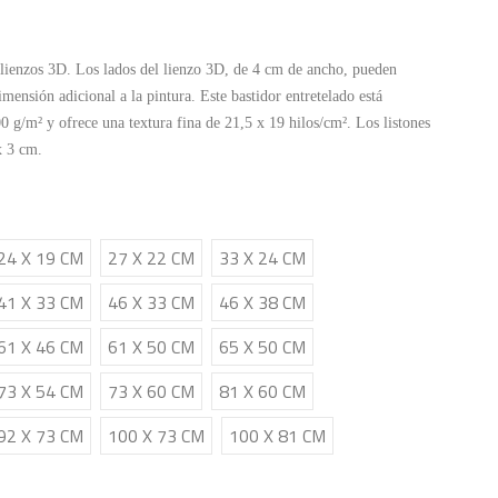
lienzos 3D. Los lados del lienzo 3D, de 4 cm de ancho, pueden
mensión adicional a la pintura. Este bastidor entretelado está
 g/m² y ofrece una textura fina de 21,5 x 19 hilos/cm². Los listones
x 3 cm.
24 X 19 CM
27 X 22 CM
33 X 24 CM
41 X 33 CM
46 X 33 CM
46 X 38 CM
61 X 46 CM
61 X 50 CM
65 X 50 CM
73 X 54 CM
73 X 60 CM
81 X 60 CM
92 X 73 CM
100 X 73 CM
100 X 81 CM