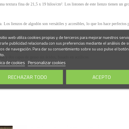
a textura fina de 21,5 x 19 hilos/cm². Los listones de este lienzo tienen un gr
a. Los lienzos de algodón son versátiles y accesibles, lo que los hace perfectos p
sitio web utiliza cookies propias y de terceros para mejorar nuestros servi
rarle publicidad relacionada con sus preferencias mediante el análisis de s
ado FSC.
tos de navegación. Para dar su consentimiento sobre su uso pulse el botón
cible en agua.
to.
l y dos capas de gesso sin ácidos, basado en acrílicos.
tica de cookies
Personalizar cookies
bastidor.
a volver a tensarlos.
RECHAZAR TODO
ACEPTO