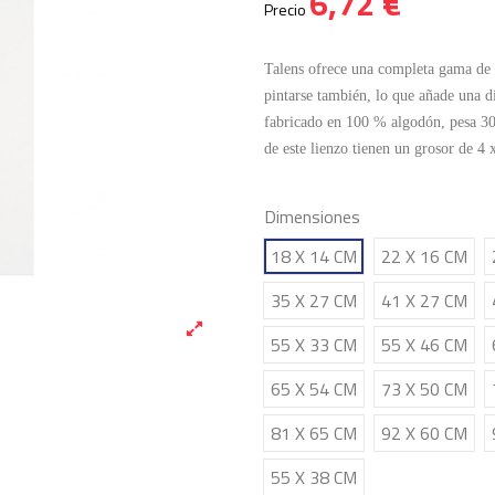
6,72 €
Precio
Talens ofrece una completa gama de 
pintarse también, lo que añade una di
fabricado en 100 % algodón, pesa 300
de este lienzo tienen un grosor de 4 
Dimensiones
18 X 14 CM
22 X 16 CM
35 X 27 CM
41 X 27 CM
55 X 33 CM
55 X 46 CM
65 X 54 CM
73 X 50 CM
81 X 65 CM
92 X 60 CM
55 X 38 CM