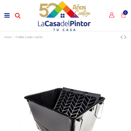
0
Inicio
Cubeta 2 asas + rejilla