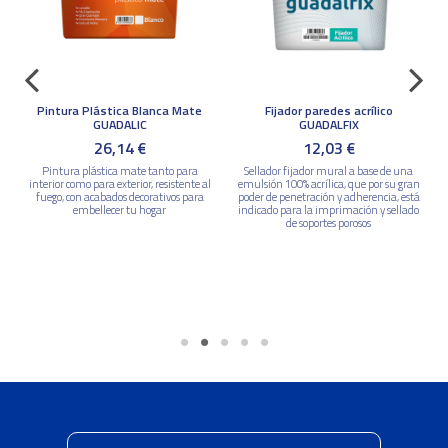
Pintura Plástica Blanca Mate
Fijador paredes acrílico
GUADALIC
GUADALFIX
26,14 €
12,03 €
Pintura plástica mate tanto para
Sellador fijador mural a base de una
interior como para exterior, resistente al
emulsión 100% acrílica, que por su gran
fuego, con acabados decorativos para
poder de penetración y adherencia, está
embellecer tu hogar
indicado para la imprimación y sellado
de soportes porosos