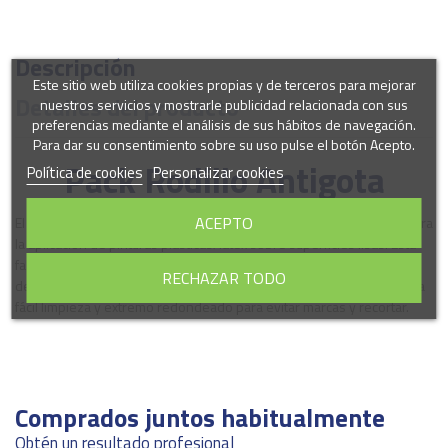
Descripción
Este sitio web utiliza cookies propias y de terceros para mejorar
Detalles del producto
nuestros servicios y mostrarle publicidad relacionada con sus
preferencias mediante el análisis de sus hábitos de navegación.
Para dar su consentimiento sobre su uso pulse el botón Acepto.
Pack Rodillo Antigota
Política de cookies
Personalizar cookies
ACEPTO
El pack de 2 rodillos Premium Rond Anti-gota Súper es adecuado para
la aplicación de pinturas plásticas/látex sobre superficies lisas. Está
fabricado 100% en poliamida larga de 19 mm., empleando la técnica
RECHAZAR TODO
de termofusión para evitar costuras. Cuenta con un tubo interior para
fácil limpieza y extremo redondeado para evitar marcas y recortar.
Marca
Comprados juntos habitualmente
Obtén un resultado profesional