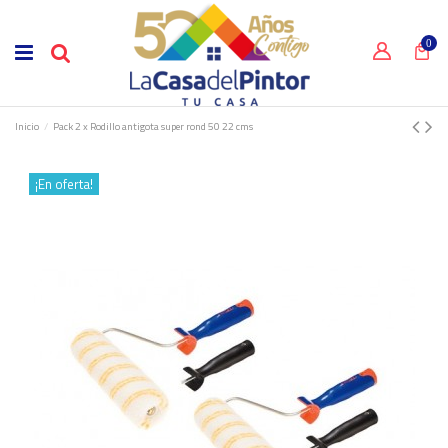
0
Inicio
Pack 2 x Rodillo antigota super rond 50 22 cms
¡En oferta!