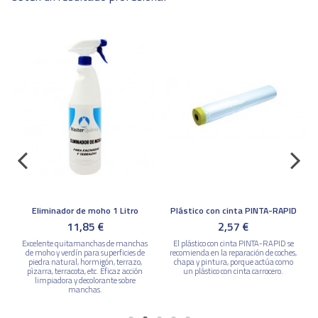
Eliminador de moho 1 Litro
Plástico con cinta PINTA-RAPID
11,85 €
2,57 €
Excelente quitamanchas de manchas
El plástico con cinta PINTA-RAPID se
de moho y verdín para superficies de
recomienda en la reparación de coches,
piedra natural, hormigón, terrazo,
chapa y pintura, porque actúa como
pìzarra, terracota, etc. Eficaz acción
un plástico con cinta carrocero.
limpiadora y decolorante sobre
manchas.