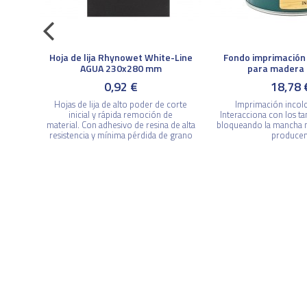
a
Hoja de lija Rhynowet White-Line
Fondo imprimación 
AGUA 230x280 mm
para madera 
0,92 €
18,78 
base de
LTROS
Hojas de lija de alto poder de corte
Imprimación incolo
 en el
inicial y rápida remoción de
Interacciona con los ta
s en
material. Con adhesivo de resina de alta
bloqueando la mancha n
resistencia y mínima pérdida de grano
producen