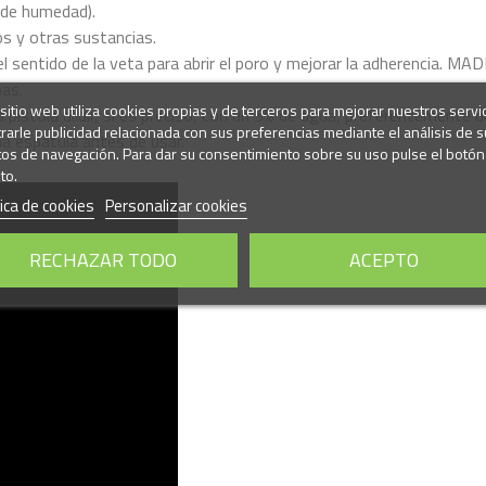
 de humedad).
s y otras sustancias.
en el sentido de la veta para abrir el poro y mejorar la adherenci
pas.
sitio web utiliza cookies propias y de terceros para mejorar nuestros servi
 pistola diluir, si es preciso, con un 5% de agua, preferentemente de
rarle publicidad relacionada con sus preferencias mediante el análisis de s
a espátula antes de usar.
tos de navegación. Para dar su consentimiento sobre su uso pulse el botón
to.
tica de cookies
Personalizar cookies
RECHAZAR TODO
ACEPTO