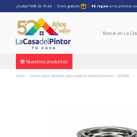
¿Dudas? 968 34 10 40
Envío gratuito
6€ regalo
en tu primera c
Nuestros productos
Inicio
Dekor-Lasur Satinado para madera exterior/interior - CEDRIA