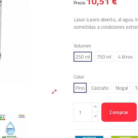
10,51 €
Precio
Lasur a poro abierto, al agua. 
sometidas a condiciones extre
Volumen
250 ml
750 ml
4 litros
Color
Pino
Castaño
Nogal
T
Comprar