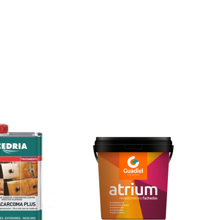
te y tipo de madera
as
Marca