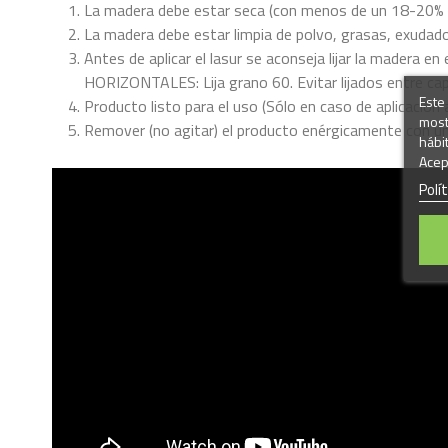
La madera debe estar seca (con menos de un 18-20%
La madera debe estar limpia de polvo, grasas, exudado
Antes de aplicar el lasur se aconseja lijar la madera 
HORIZONTALES: Lija grano 60. Evitar lijados entre ca
Este 
Producto listo para el uso (Sólo en caso de aplicación a
most
Remover (no agitar) el producto enérgicamente con un
hábi
Acep
Polí