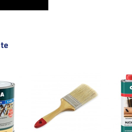
Satinado
Rodillo/ Brocha / Pistola
te
Interior/Exterior
10-12m²/l dependiendo del sopor
Al tacto 1 hora, Repintado 4 hor
Acrílica