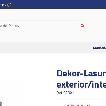
ompra
MARCAS
Dekor-Lasur
exterior/int
Ref
00301