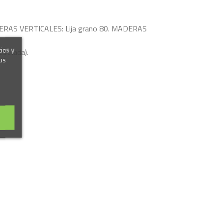
a. MADERAS VERTICALES: Lija grano 80. MADERAS
cios y
stilada).
us