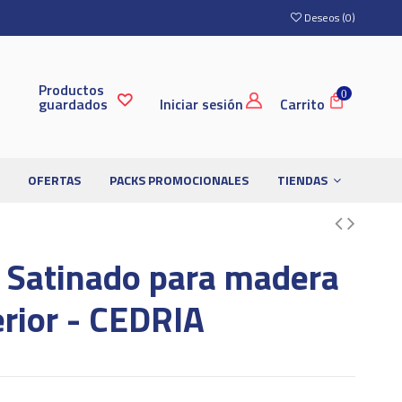
Deseos (
0
)
Productos
0
guardados
Iniciar sesión
Carrito
OFERTAS
PACKS PROMOCIONALES
TIENDAS
 Satinado para madera
erior - CEDRIA