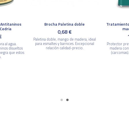
Antitaninos
Brocha Paletina doble
Tratamient
Cedria
mad
0,68 €
€
Paletina doble, mango de madera, ideal
para esmaltes y barnices. Excepcional
ra al agua.
Protector prev
relación calidad-precio.
ninos disueltos
madera cont
egra que estos
(carcomas).
.