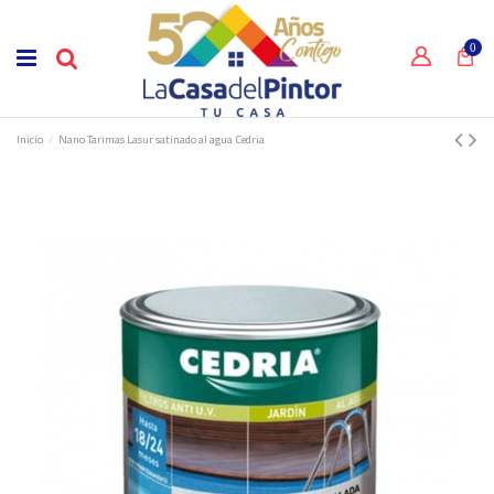
0
Inicio
Nano Tarimas Lasur satinado al agua Cedria