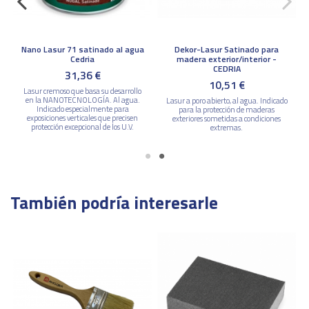
Nano Lasur 71 satinado al agua
Dekor-Lasur Satinado para
Cedria
madera exterior/interior -
CEDRIA
31,36 €
10,51 €
Lasur cremoso que basa su desarrollo
en la NANOTECNOLOGÍA. Al agua.
Lasur a poro abierto, al agua. Indicado
Indicado especialmente para
para la protección de maderas
exposiciones verticales que precisen
exteriores sometidas a condiciones
protección excepcional de los U.V.
extremas.
También podría interesarle