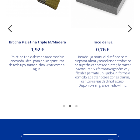
Brocha Paletina triple M/Madera
Taco de lija
1,92 €
0,76 €
Paletina triple, de mango de madera
Taco de lija manual diseñado para
encerado. Ideal para aplicar pinturas
preparar, alisar y acondicionar todo tipo
de todo tipo, tanto al disolvente como al
de superficies antes de pintar, barnizar
agua.
o restaurar. Su formato ergonómico y
s
flexible permite un lijado uniforme y
cómodo, adaptándose a zonas planas,
cantos y áreas de difícil acceso.
Disponible en grano medio y fino.