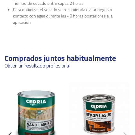
Tiempo de secado entre capas 2 horas.
Para optimizar el secado se recomienda evitar riegos o
contacto con agua durante las 48 horas posteriores a la
aplicación
Ficha Técnica
Grado de brillo
Satinado
Descargas (510.16k)
Rendimiento
10 - 12 m²/L aprox.
Comprados juntos habitualmente
Carta de colores
Secado al tacto
60 minutos
Obtén un resultado profesional
Descargas (1.21M)
Repintado
2 horaS
ean13
8426671113108
Marca