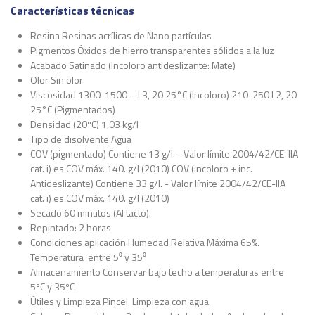
Características técnicas
Resina Resinas acrílicas de Nano partículas
Pigmentos Óxidos de hierro transparentes sólidos a la luz
Acabado Satinado (Incoloro antideslizante: Mate)
Olor Sin olor
Viscosidad 1300-1500 – L3, 20 25°C (Incoloro) 210-250 L2, 20
25°C (Pigmentados)
Densidad (20ºC) 1,03 kg/l
Tipo de disolvente Agua
COV (pigmentado) Contiene 13 g/l. - Valor límite 2004/42/CE-IIA
cat. i) es COV máx. 140. g/l (2010) COV (incoloro + inc.
Antideslizante) Contiene 33 g/l. - Valor límite 2004/42/CE-IIA
cat. i) es COV máx. 140. g/l (2010)
Secado 60 minutos (Al tacto).
Repintado: 2 horas
Condiciones aplicación Humedad Relativa Máxima 65%.
Temperatura entre 5⁰ y 35⁰
Almacenamiento Conservar bajo techo a temperaturas entre
5ºC y 35ºC
Útiles y Limpieza Pincel. Limpieza con agua