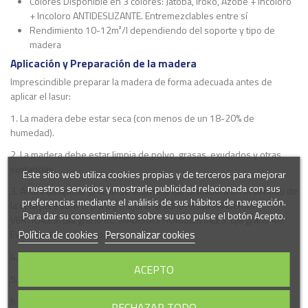
Colores Disponible en 3 colores: Jatoba, Iroko, Azobe + Incoloro
+ Incoloro ANTIDESLIZANTE. Entremezclables entre sí
Rendimiento 10-12m²/l dependiendo del soporte y tipo de
madera
Aplicación y Preparación de la madera
Imprescindible preparar la madera de forma adecuada antes de
aplicar el lasur:
1. La madera debe estar seca (con menos de un 18-20% de
humedad).
2. La madera debe estar limpia de polvo, grasas, exudados y otras
sustancias.
Este sitio web utiliza cookies propias y de terceros para mejorar
nuestros servicios y mostrarle publicidad relacionada con sus
3. Antes de aplicar el lasur se aconseja lijar la madera en el sentido de
preferencias mediante el análisis de sus hábitos de navegación.
la veta para abrir el poro y mejorar la adherencia. MADERAS
Para dar su consentimiento sobre su uso pulse el botón Acepto.
VERTICALES: Lija grano 60. MADERAS HORIZONTALES: Lija grano 40.
Política de cookies
Personalizar cookies
Evitar lijados entre capas.
4. Producto listo para el uso.
ACEPTO
5. Remover (no agitar) el producto con una espátula antes de usar.
6. IMPORTANTE: EN MADERAS EXPUESTAS AL SOL SE RECOMIENDA
RECHAZAR TODO