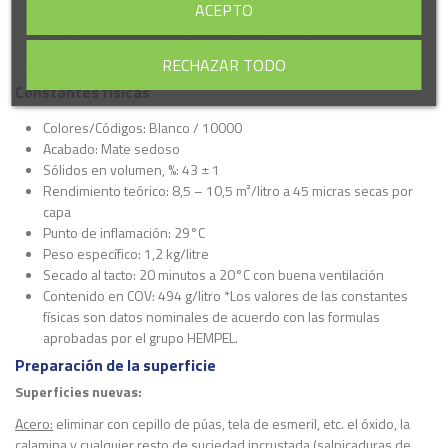
Buena brochabilidad.
ACEPTO
Resistencia al calor: 100ºC.
Sellador y tapaporos sobre madera de interior.
RECHAZAR TODO
Secado rápido.
Constantes físicas
Colores/Códigos: Blanco / 10000
Acabado: Mate sedoso
Sólidos en volumen, %: 43 ± 1
Rendimiento teórico: 8,5 – 10,5 m²/litro a 45 micras secas por
capa
Punto de inflamación: 29°C
Peso específico: 1,2 kg/litre
Secado al tacto: 20 minutos a 20°C con buena ventilación
Contenido en COV: 494 g/litro *Los valores de las constantes
físicas son datos nominales de acuerdo con las formulas
aprobadas por el grupo HEMPEL.
Preparación de la superficie
Superficies nuevas:
Acero:
eliminar con cepillo de púas, tela de esmeril, etc. el óxido, la
calamina y cualquier resto de suciedad incrustada (salpicaduras de