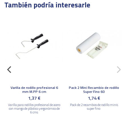
También podría interesarle
Rendimiento
8,5 – 10,5 m²/litro a 45 micras
secas por capa
Secado al tacto
20 min
Marca
Varilla de rodillo profesional 6
Pack 2 Mini Recambio de rodillo
mm M.PP 6 cm
Super Fino 60
1,37 €
1,74 €
Varilla para rodillos profesional de acero
Pack de 2 recambios de rodillo minis
con mango de plástico y ergonómico de
super fino
6 cms