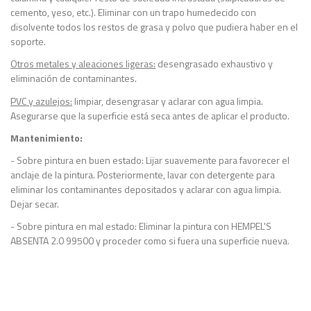
cemento, yeso, etc.). Eliminar con un trapo humedecido con
disolvente todos los restos de grasa y polvo que pudiera haber en el
soporte.
Otros metales y aleaciones ligeras:
desengrasado exhaustivo y
eliminación de contaminantes.
PVC y azulejos:
limpiar, desengrasar y aclarar con agua limpia.
Asegurarse que la superficie está seca antes de aplicar el producto.
Mantenimiento:
- Sobre pintura en buen estado: Lijar suavemente para favorecer el
anclaje de la pintura. Posteriormente, lavar con detergente para
eliminar los contaminantes depositados y aclarar con agua limpia.
Dejar secar.
- Sobre pintura en mal estado: Eliminar la pintura con HEMPEL'S
ABSENTA 2.0 99500 y proceder como si fuera una superficie nueva.
Ficha Técnica
Grado de brillo
Mate
Descargas (53.38k)
Aplicación
Brocha, rodillo, pistola