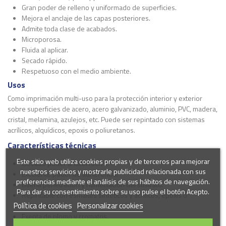
Gran poder de relleno y uniformado de superficies.
Mejora el anclaje de las capas posteriores.
Admite toda clase de acabados.
Microporosa.
Fluida al aplicar.
Secado rápido.
Respetuoso con el medio ambiente.
Usos
Como imprimación multi-uso para la protección interior y exterior
sobre superficies de acero, acero galvanizado, aluminio, PVC, madera,
cristal, melamina, azulejos, etc. Puede ser repintado con sistemas
acrílicos, alquídicos, epoxis o poliuretanos.
Características técnicas
Este sitio web utiliza cookies propias y de terceros para mejorar
Elevado poder anticorrosivo.
nuestros servicios y mostrarle publicidad relacionada con sus
Excelente poder de adherencia.
preferencias mediante el análisis de sus hábitos de navegación.
Buena penetración y humectación del sustrato.
Para dar su consentimiento sobre su uso pulse el botón Acepto.
Repintable con esmaltes sintéticos y acrílicos, epoxis o
Política de cookies
Personalizar cookies
poliuretanos.
Exenta de plomo y cromatos.