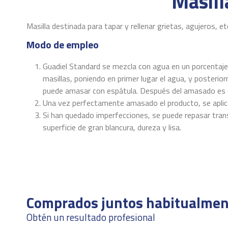
Masill
Masilla destinada para tapar y rellenar grietas, agujeros, et
Modo de empleo
Guadiel Standard se mezcla con agua en un porcentaje 
masillas, poniendo en primer lugar el agua, y posteri
puede amasar con espátula. Después del amasado es c
Una vez perfectamente amasado el producto, se aplica 
Si han quedado imperfecciones, se puede repasar transc
superficie de gran blancura, dureza y lisa.
Ficha técnica
Aplicación
Descargas (890.64k)
Rendimiento
Comprados juntos habitualmen
Secado al tacto
Obtén un resultado profesional
Secado en profundidad