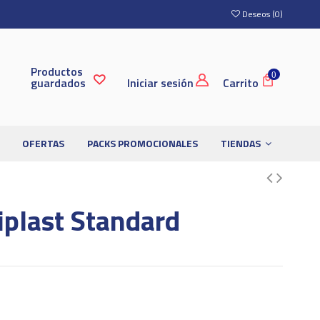
Deseos (
0
)
Productos
0
guardados
Iniciar sesión
Carrito
OFERTAS
PACKS PROMOCIONALES
TIENDAS
iplast Standard