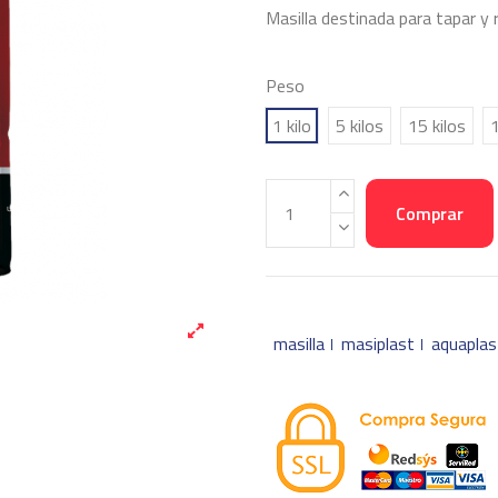
Masilla destinada para tapar y re
Peso
1 kilo
5 kilos
15 kilos
Comprar
masilla
masiplast
aquaplas