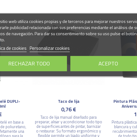
sitio web utiliza cookies propias y de terceros para mejorar nuestros servi
rarle publicidad relacionada con sus preferencias mediante el análisis de s
tos de navegación. Para dar su consentimiento sobre su uso pulse el botón
to.
tica de cookies
Personalizar cookies
RECHAZAR TODO
ACEPTO
elé DUPLI-
Taco de lija
Pintura Plá
0ml
Anivers
0,76 €
€
1
Taco de lija manual diseñado para
preparar, alisar y acondicionar todo tipo
telé en base a
Pintura plástic
de superficies antes de pintar, barnizar
 de poliuretano,
blancura y cu
o restaurar. Su formato ergonómico y
erfetamente una
recubrimiento
flexible permite un lijado uniforme y
Idóneo para la
de todo ti