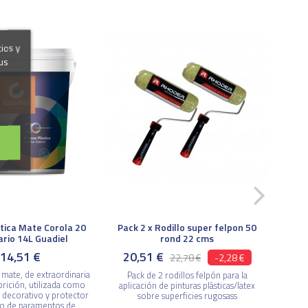
cios y
Marca
us
stica Mate Corola 20
Pack 2 x Rodillo super felpon 50
ario 14L Guadiel
rond 22 cms
14,51 €
20,51 €
22,78 €
-2,28 €
a mate, de extraordinaria
Pack de 2 rodillos felpón para la
brición, utilizada como
aplicación de pinturas plásticas/latex
 decorativo y protector
sobre superficies rugosass
po de paramentos de