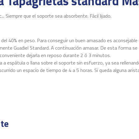
a Tapagrietas standard Ma
c... Siempre que el soporte sea absorbente. Fácil lijado.
del 40% en peso. Para conseguir un buen amasado es aconsejable util
ormente Guadiel Standard. A continuación amasar. De esta forma se 
onveniente dejarla en reposo durante 2 ó 3 minutos.
a espátula o llana sobre el soporte sin esfuerzo, ya sea rellenand
urrido un espacio de tiempo de 4 a 5 horas. Si queda alguna arista
Llana / Espátula
1kg/m2 en una superficie de 1mm
te
2h
4h