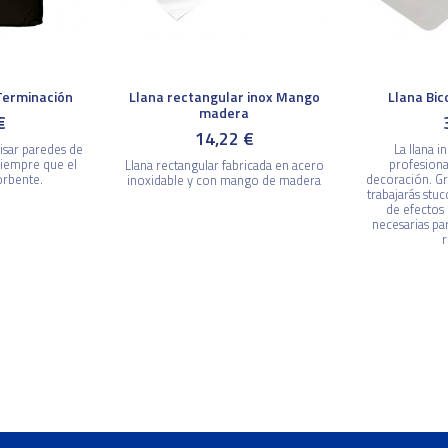
Terminación
Llana rectangular inox Mango
Llana Bic
madera
€
14,22 €
lisar paredes de
La llana i
Siempre que el
profesional
Llana rectangular fabricada en acero
orbente.
decoración. Gr
inoxidable y con mango de madera
trabajarás stu
de efectos 
necesarias pa
r