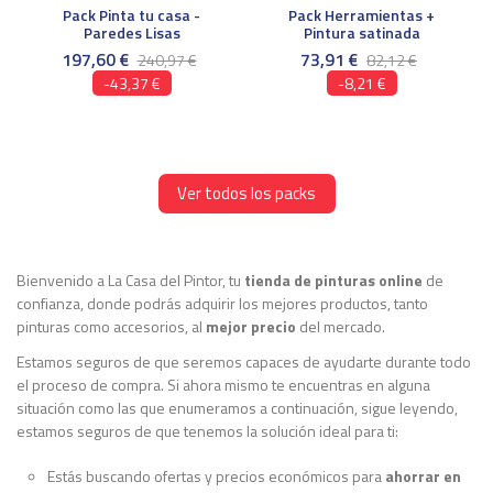
Pack Pinta tu casa -
Pack Herramientas +
Paredes Lisas
Pintura satinada
197,60 €
73,91 €
240,97 €
82,12 €
-43,37 €
-8,21 €
Ver todos los packs
Bienvenido a La Casa del Pintor, tu
tienda de pinturas online
de
confianza, donde podrás adquirir los mejores productos, tanto
pinturas como accesorios, al
mejor precio
del mercado.
Estamos seguros de que seremos capaces de ayudarte durante todo
el proceso de compra. Si ahora mismo te encuentras en alguna
situación como las que enumeramos a continuación, sigue leyendo,
estamos seguros de que tenemos la solución ideal para ti:
Estás buscando ofertas y precios económicos para
ahorrar en