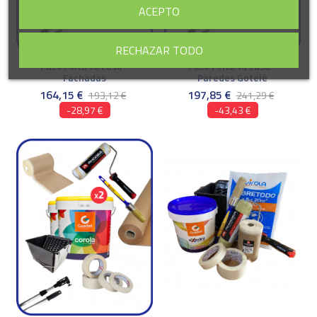
ACEPTO
RECHAZAR TODO
Pack Pinta tu casa -
Pack Pinta tu casa -
Fachadas
Paredes Gotelé
164,15 €
197,85 €
193,12 €
241,29 €
-28,97 €
-43,43 €