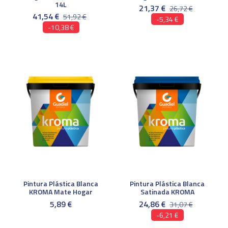
14L
21,37 €
26,72 €
41,54 €
51,92 €
-5,34 €
-10,38 €
Pintura Plástica Blanca
Pintura Plástica Blanca
KROMA Mate Hogar
Satinada KROMA
5,89 €
24,86 €
31,07 €
-6,21 €