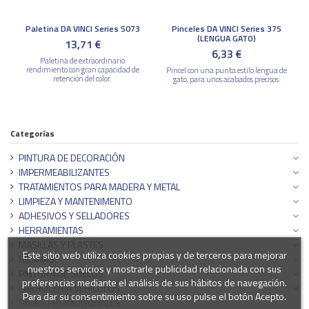
Paletina DA VINCI Series 5073
Pinceles DA VINCI Series 375
(LENGUA GATO)
13,71 €
6,33 €
Paletina de extraordinario
rendimiento con gran capacidad de
Pincel con una punta estilo lengua de
retención del color.
gato, para unos acabados precisos.
Categorías
PINTURA DE DECORACIÓN
IMPERMEABILIZANTES
TRATAMIENTOS PARA MADERA Y METAL
LIMPIEZA Y MANTENIMENTO
ADHESIVOS Y SELLADORES
HERRAMIENTAS
MASILLAS Y PLASTES
Este sitio web utiliza cookies propias y de terceros para mejorar
RESINAS
nuestros servicios y mostrarle publicidad relacionada con sus
PINTURA DE SUELOS
preferencias mediante el análisis de sus hábitos de navegación.
CARROCERÍA VEHÍCULOS
Para dar su consentimiento sobre su uso pulse el botón Acepto.
PACKS PROMOCIONALES