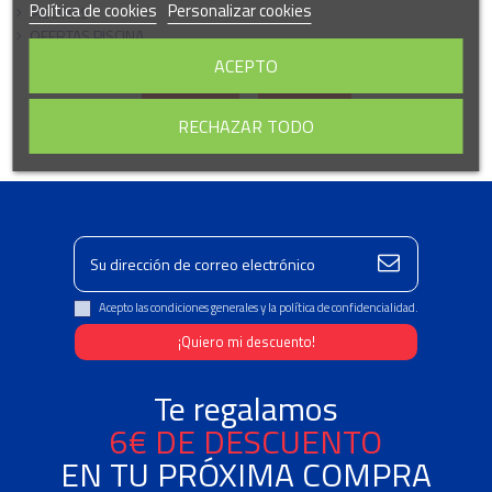
Política de cookies
Personalizar cookies
PISCINAS
OFERTAS PISCINA
ACEPTO
OK
Borrar todo
RECHAZAR TODO
Acepto las condiciones generales y la política de confidencialidad.
Te regalamos
6€ DE DESCUENTO
EN TU PRÓXIMA COMPRA