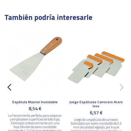
También podría interesarle
Espátula Master Inoxidable
Juego Espátulas Carrocero Acero
Inox
8,54 €
6,57 €
La herramienta perfecta para preparar
y emplastecer superficies de todo tipo.
Juego de 4 espátulas de carrocero
Fabricada artesanalmente con una
fabricadas con acero inoxidable de 0.3
hoja flexible de acero inoxidable
mm de calidad reglada, por lo que
europeo de 1,2 a 0,6 mm de espesor, con
resistirá más tiempo a la oxidación y a