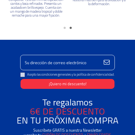
cantos y boca refinados. Presenta un
la deformación.
acabado en brillo espejo. Cuenta con
un mango de madera tropical y doble
remache para una mayor fijación.
Acepto las condiciones generales y la política de confidencialidad.
Te regalamos
6€ DE DESCUENTO
EN TU PRÓXIMA COMPRA
Suscríbete GRATIS a nuestra Newsletter
y recibe tu
CUPÓN DE DESCUENTO
+
ENVÍO GRATIS