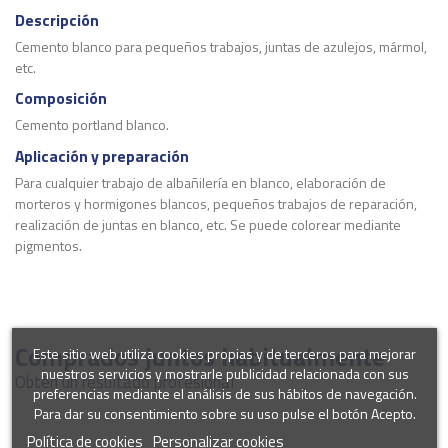
Descripción
Cemento blanco para pequeños trabajos, juntas de azulejos, mármol,
etc.
Composición
Cemento portland blanco.
Aplicación y preparación
Para cualquier trabajo de albañilería en blanco, elaboración de
morteros y hormigones blancos, pequeños trabajos de reparación,
realización de juntas en blanco, etc. Se puede colorear mediante
pigmentos.
Rendimiento
1kg/m2 en una superficie de 1mm
de grosor.
Comprados juntos habitualmente
Marca
Este sitio web utiliza cookies propias y de terceros para mejorar
nuestros servicios y mostrarle publicidad relacionada con sus
Obtén un resultado profesional
preferencias mediante el análisis de sus hábitos de navegación.
Para dar su consentimiento sobre su uso pulse el botón Acepto.
Política de cookies
Personalizar cookies