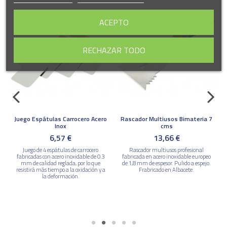
ACEPTO
RECHAZAR TODO
Juego Espátulas Carrocero Acero
Rascador Multiusos Bimateria 7
Inox
cms
6,57 €
13,66 €
Juego de 4 espátulas de carrocero
Rascador multiusos profesional
fabricadas con acero inoxidable de 0.3
fabricada en acero inoxidable europeo
mm de calidad reglada, por lo que
de 1,8 mm de espesor. Pulido a espejo.
resistirá más tiempo a la oxidación y a
Frabricado en Albacete.
la deformación.