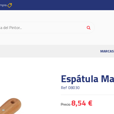
ompra
MARCAS
Espátula Ma
Ref
08030
8,54 €
Precio