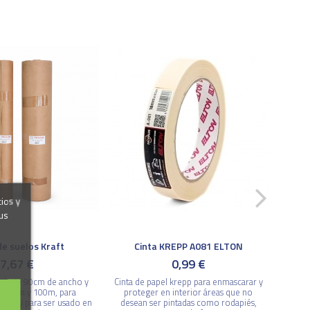
cios y
us
de suelos Kraft
Cinta KREPP A081 ELTON
7,67 €
0,99 €
pel de 90cm de ancho y
Cinta de papel krepp para enmascarar y
s 25m y 100m, para
proteger en interior áreas que no
ctos y para ser usado en
desean ser pintadas como rodapiés,