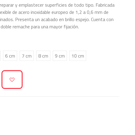
reparar y emplastecer superficies de todo tipo. Fabricada
exible de acero inoxidable europeo de 1,2 a 0,6 mm de
inados. Presenta un acabado en brillo espejo. Cuenta con
doble remache para una mayor fijación.
6 cm
7 cm
8 cm
9 cm
10 cm