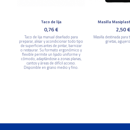
Taco de lija
Masilla Masiplas
0,76 €
2,50 
Taco de lija manual diseñado para
Masilla destinada para t
preparar, alisar y acondicionar todo tipo
grietas, agujeros
de superficies antes de pintar, barnizar
o restaurar. Su formato ergonómico y
flexible permite un lijado uniforme y
cómodo, adaptándose a zonas planas,
cantos y áreas de difícil acceso.
Disponible en grano medio y fino.