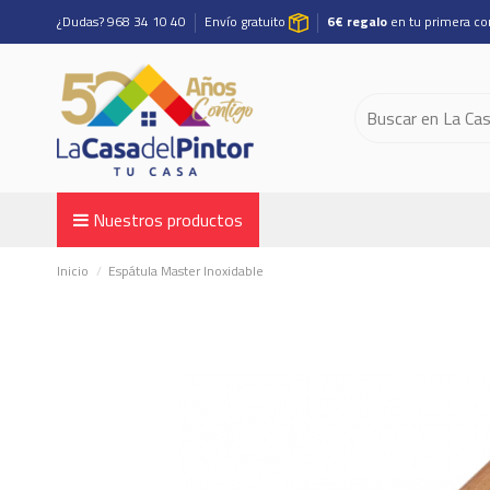
¿Dudas? 968 34 10 40
Envío gratuito
6€ regalo
en tu primera c
Nuestros productos
Inicio
Espátula Master Inoxidable