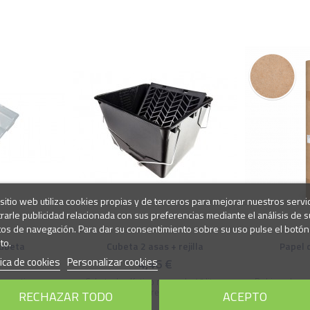
sitio web utiliza cookies propias y de terceros para mejorar nuestros servi
rarle publicidad relacionada con sus preferencias mediante el análisis de s
tos de navegación. Para dar su consentimiento sobre su uso pulse el botón
to.
cubeta
Cubeta 2 asas + rejilla
Papel 
tica de cookies
Personalizar cookies
€
4,46 €
ar y tirar, para
Cubeta de plástico negro de 16 litros
Bobinas de pa
 se ensucie.
para pintar con rejilla escurridera.
dos medida
RECHAZAR TODO
ACEPTO
envolver produ