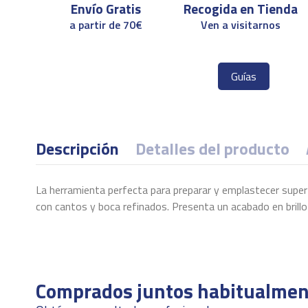
Envío Gratis
Recogida en Tienda
a partir de 70€
Ven a visitarnos
Guías
Descripción
Detalles del producto
La herramienta perfecta para preparar y emplastecer superf
con cantos y boca refinados. Presenta un acabado en brill
ean13
Ficha Técnica
8420118080305
Descargas (450.61k)
Comprados juntos habitualmen