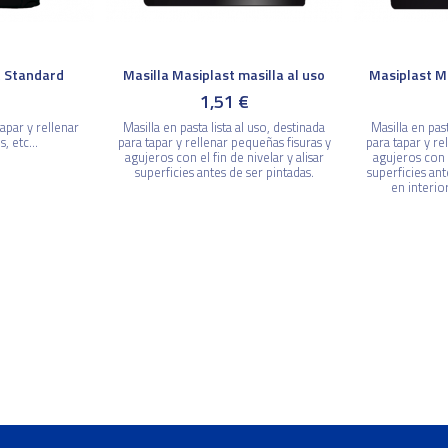
t Standard
Masilla Masiplast masilla al uso
Masiplast Ma
€
1,51 €
apar y rellenar
Masilla en pasta lista al uso, destinada
Masilla en past
, etc...
para tapar y rellenar pequeñas fisuras y
para tapar y re
agujeros con el fin de nivelar y alisar
agujeros con e
superficies antes de ser pintadas.
superficies ant
en interio