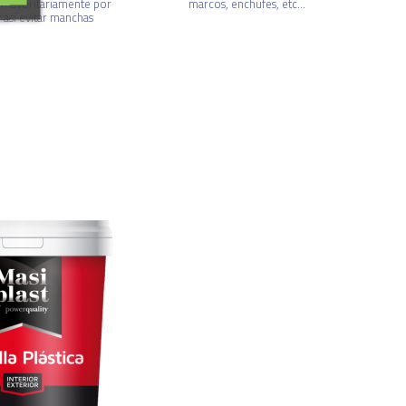
 mayoritariamente por
marcos, enchufes, etc...
 así evitar manchas