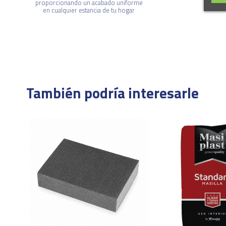
o tipo
proporcionando un acabado uniforme
hierro,
en cualquier estancia de tu hogar
, etc.
ior.
También podría interesarle