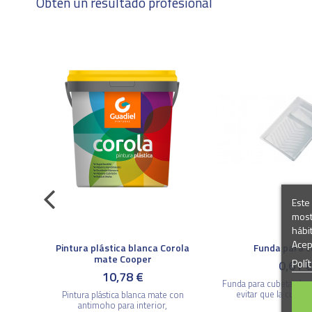
Obtén un resultado profesional
Este 
most
hábi
Acep
LUX
Pintura plástica blanca Corola
Funda para 
mate Cooper
Polí
0,61 
10,78 €
Funda para cubeta, de us
evitar que la cubeta
 uso
Pintura plástica blanca mate con
la
antimoho para interior,