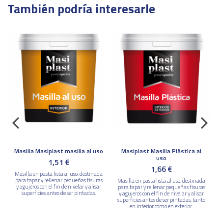
También podría interesarle
Masilla Masiplast masilla al uso
Masiplast Masilla Plástica al
uso
1,51 €
1,66 €
r
Masilla en pasta lista al uso, destinada
para tapar y rellenar pequeñas fisuras
Masilla en pasta lista al uso, destinada
y agujeros con el fin de nivelar y alisar
para tapar y rellenar pequeñas fisuras
superficies antes de ser pintadas.
y agujeros con el fin de nivelar y alisar
superficies antes de ser pintadas, tanto
en interior como en exterior.