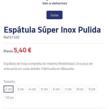
Ven a visitarnos
Guías
Espátula Súper Inox Pulida
Ref
61320
5,40 €
Precio
Espátula de hoja completa de máxima flexibilidad. Una joya de
artesanía en cada detalle. Fabricada en Albacete.
Tamaño
2 cm
3 cm
4 cm
5 cm
6 cm
7 cm
8 cm
9 cm
10 cm