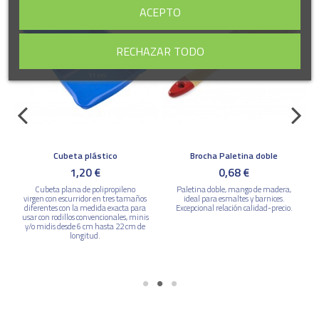
ACEPTO
RECHAZAR TODO
Cubeta plástico
Brocha Paletina doble
1,20 €
0,68 €
r
Cubeta plana de polipropileno
Paletina doble, mango de madera,
virgen con escurridor en tres tamaños
ideal para esmaltes y barnices.
diferentes con la medida exacta para
Excepcional relación calidad-precio.
usar con rodillos convencionales, minis
y/o midis desde 6 cm hasta 22 cm de
longitud.