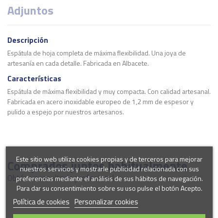
Adjuntos
Descripción
Espátula de hoja completa de máxima flexibilidad. Una joya de
artesanía en cada detalle. Fabricada en Albacete.
Características
Espátula de máxima flexibilidad y muy compacta. Con calidad artesanal.
Fabricada en acero inoxidable europeo de 1,2 mm de espesor y
pulido a espejo por nuestros artesanos.
ean13
Ficha Técnica
8420118080305
Descargas (411.99k)
Marca
Este sitio web utiliza cookies propias y de terceros para mejorar
Comprados juntos habitualmente
nuestros servicios y mostrarle publicidad relacionada con sus
Obtén un resultado profesional
preferencias mediante el análisis de sus hábitos de navegación.
Para dar su consentimiento sobre su uso pulse el botón Acepto.
Política de cookies
Personalizar cookies